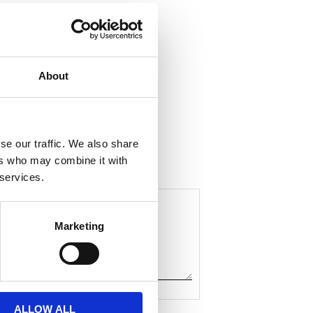
About
ela med dig
F
a
c
se our traffic. We also share
e
ers who may combine it with
b
o
 services.
o
k
Marketing
ALLOW ALL