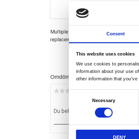
Multiple use. Speedo sensor; piston coolin
Consent
replacement reference 11140.
This website uses cookies
We use cookies to personalis
information about your use of
Omdömen
other information that you’ve
Du
C
Necessary
o
n
s
e
n
DENY
t