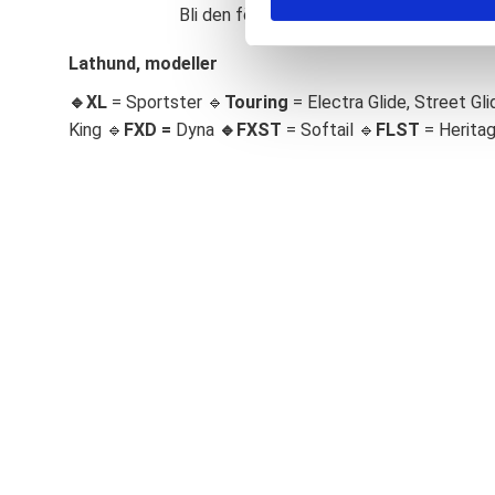
Bli den första att lämna ett omdöme.
S
e
Lathund, modeller
l
🔹XL
= Sportster 🔹
Touring
= Electra Glide, Street Gli
e
c
King 🔹
FXD =
Dyna
🔹
FXST
= Softail 🔹
FLST
= Herita
t
i
o
n