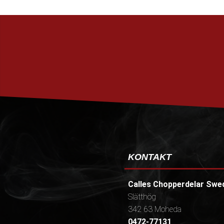
KONTAKT
Calles Chopperdelar Swe
Slätthög
342 63 Moheda
0472-77131