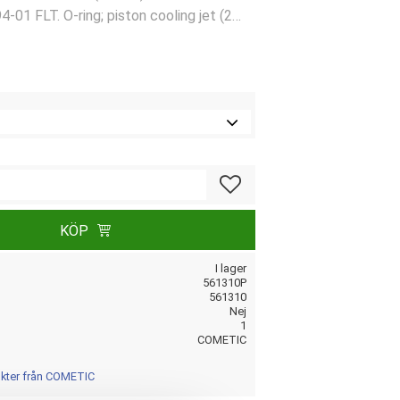
4-01 FLT. O-ring; piston cooling jet (2
Dyna; 99-16 Touring (excl. 2001 FLT);
. Oil line fitting on oil pump (2 used): 08-
Lägg till i favoriter
KÖP
I lager
561310P
561310
Nej
1
COMETIC
ukter från COMETIC