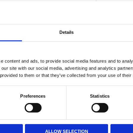
g jet; oil line fitting oil pump. OEM
Details
D
e content and ads, to provide social media features and to analy
 our site with our social media, advertising and analytics partn
 provided to them or that they’ve collected from your use of their
Preferences
Statistics
ALLOW SELECTION