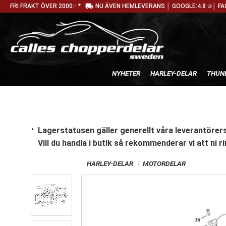
local_shipping
FRI FRAKT ÖVER 2000:- *
NU ÄVEN HEMLEVERANS │ GOOGLE:4.8 ✰│ FA
NYHETER
HARLEY-DELAR
THUN
Lagerstatusen gäller generellt våra leverantörers
Vill du handla i butik
så rekommenderar vi att ni ri
HARLEY-DELAR
MOTORDELAR