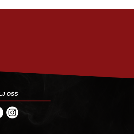
PRENUMERERA
LJ OSS