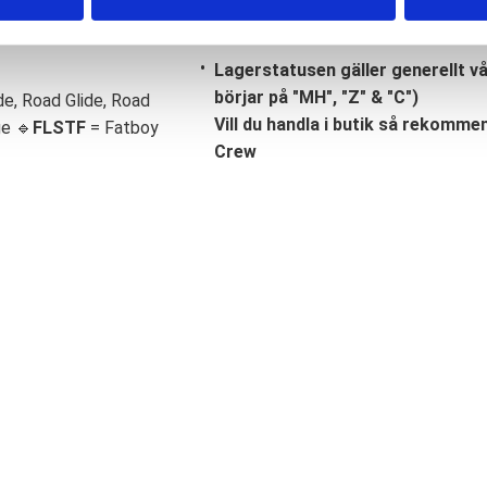
Lagerstatusen gäller generellt v
börjar på "MH", "Z" & "C")
de, Road Glide, Road
Vill du handla i butik så rekommend
ge 🔹
FLSTF
= Fatboy
Crew