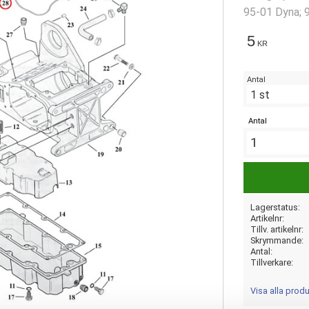
95-01 Dyna; 9
used): 99-17 
5
KR
00-17 Softail 
12 XR1200 .
Antal
Antal
Lagerstatus
Artikelnr
Tillv. artikelnr
Skrymmande
Antal
Tillverkare
Visa alla prod