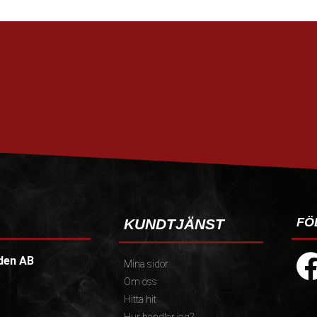
FÖ
KUNDTJÄNST
den AB
Mina sidor
Om oss
Hitta hit