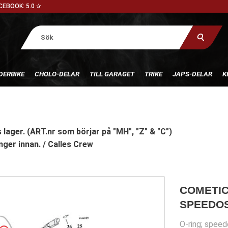
CEBOOK: 5.0 ✰
DERBIKE
CHOLO-DELAR
TILL GARAGET
TRIKE
JAPS-DELAR
K
 lager. (ART.nr som börjar på "MH", "Z" & "C")
nger innan. / Calles Crew
COMETIC
SPEEDOS
O-ring; speed