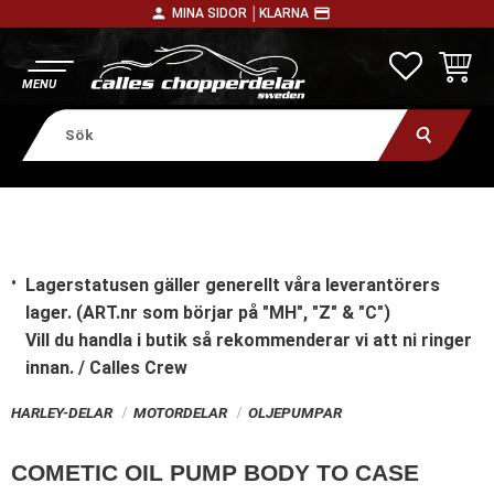
person
payment
MINA SIDOR │
KLARNA
Meny
FAVORITE
KUNDV
Lagerstatusen gäller generellt våra leverantörers
lager. (ART.nr som börjar på "MH", "Z" & "C")
Vill du handla i butik
så rekommenderar vi att ni ringer
innan. / Calles Crew
HARLEY-DELAR
MOTORDELAR
OLJEPUMPAR
COMETIC OIL PUMP BODY TO CASE