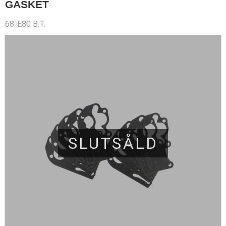
GASKET
68-E80 B.T.
SLUTSÅLD