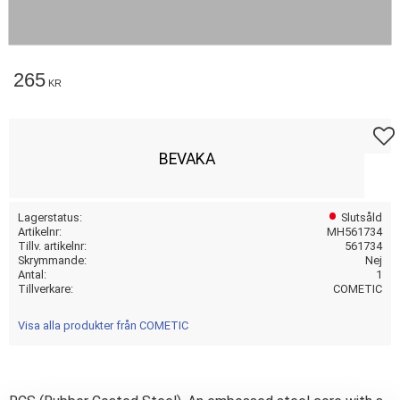
265
KR
Lägg t
BEVAKA
Lagerstatus
Slutsåld
Artikelnr
MH561734
Tillv. artikelnr
561734
Skrymmande
Nej
Antal
1
Tillverkare
COMETIC
Visa alla produkter från COMETIC