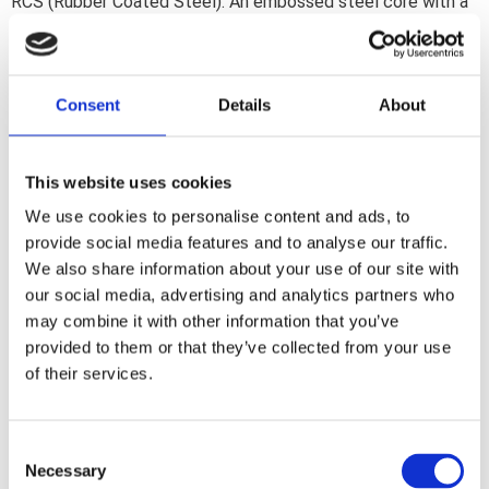
RCS (Rubber Coated Steel). An embossed steel core with a
.001" thick coating of heat resistant nitrile rubber on both
sides. OEM replacement reference 26246-68; 26246-68A.
Consent
Details
About
Dela med dig
F
a
This website uses cookies
c
e
We use cookies to personalise content and ads, to
b
Omdömen
provide social media features and to analyse our traffic.
o
o
We also share information about your use of our site with
k
Du
our social media, advertising and analytics partners who
may combine it with other information that you’ve
provided to them or that they’ve collected from your use
of their services.
C
Necessary
Bli den första att lämna ett omdöme.
o