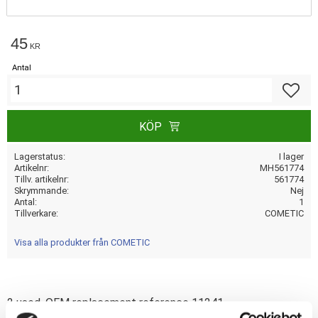
45
KR
Antal
Lägg till
KÖP
Lagerstatus
I lager
Artikelnr
MH561774
Tillv. artikelnr
561774
Skrymmande
Nej
Antal
1
Tillverkare
COMETIC
Visa alla produkter från COMETIC
2 used. OEM replacement reference 11241.