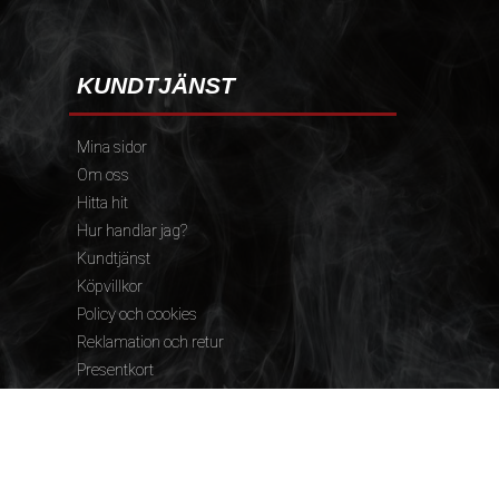
KUNDTJÄNST
Mina sidor
Om oss
Hitta hit
Hur handlar jag?
Kundtjänst
Köpvillkor
Policy och cookies
Reklamation och retur
Presentkort
FÖLJ OSS