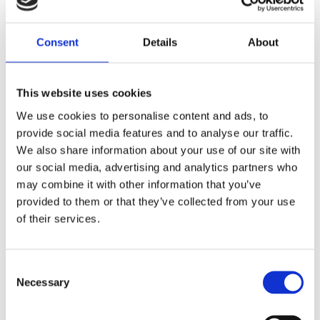
Dela med dig
Consent
Details
About
F
a
c
e
This website uses cookies
b
Omdömen
o
We use cookies to personalise content and ads, to
o
k
provide social media features and to analyse our traffic.
Du
We also share information about your use of our site with
our social media, advertising and analytics partners who
may combine it with other information that you’ve
provided to them or that they’ve collected from your use
of their services.
Bli den första att lämna ett omdöme.
C
Necessary
o
Lathund, modeller
n
🔹XL
= Sportster 🔹
Touring
= Electra Glide, Street Glide,
s