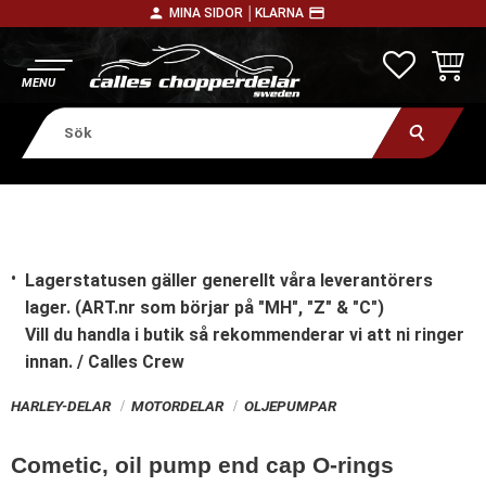
person
payment
MINA SIDOR │
KLARNA
Meny
FAVORITE
KUNDV
Lagerstatusen gäller generellt våra leverantörers
lager. (ART.nr som börjar på "MH", "Z" & "C")
Vill du handla i butik
så rekommenderar vi att ni ringer
innan. / Calles Crew
HARLEY-DELAR
MOTORDELAR
OLJEPUMPAR
Cometic, oil pump end cap O-rings