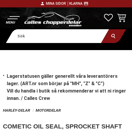
person
payment
MINA SIDOR │
KLARNA
Meny
FAVORITE
KUNDV
Lagerstatusen gäller generellt våra leverantörers
lager. (ART.nr som börjar på "MH", "Z" & "C")
Vill du handla i butik
så rekommenderar vi att ni ringer
innan. / Calles Crew
HARLEY-DELAR
MOTORDELAR
COMETIC OIL SEAL, SPROCKET SHAFT