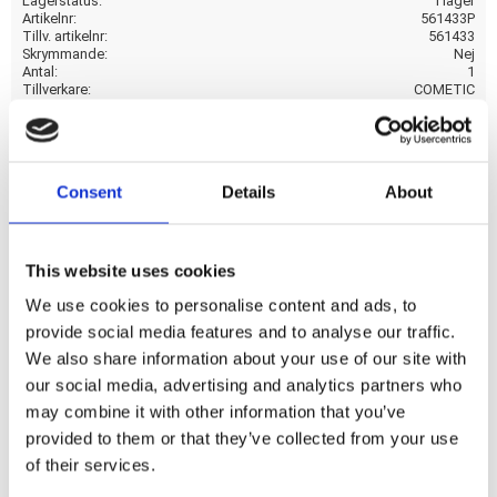
Lagerstatus
I lager
Artikelnr
561433P
Tillv. artikelnr
561433
Skrymmande
Nej
Antal
1
Tillverkare
COMETIC
Visa alla produkter från COMETIC
Consent
Details
About
Single lip. OEM replacement reference 35151-74A.
This website uses cookies
Dela med dig
We use cookies to personalise content and ads, to
F
provide social media features and to analyse our traffic.
a
We also share information about your use of our site with
c
e
our social media, advertising and analytics partners who
b
may combine it with other information that you’ve
Omdömen
o
o
provided to them or that they’ve collected from your use
k
of their services.
Du