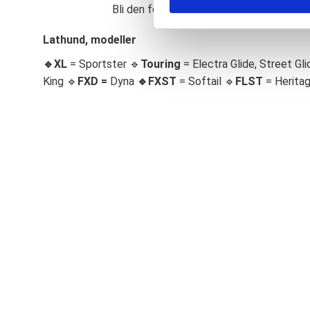
Bli den första att lämna ett omdöme.
S
e
Lathund, modeller
l
🔹XL
= Sportster 🔹
Touring
= Electra Glide, Street Gli
e
c
King 🔹
FXD =
Dyna
🔹
FXST
= Softail 🔹
FLST
= Herita
t
i
o
n