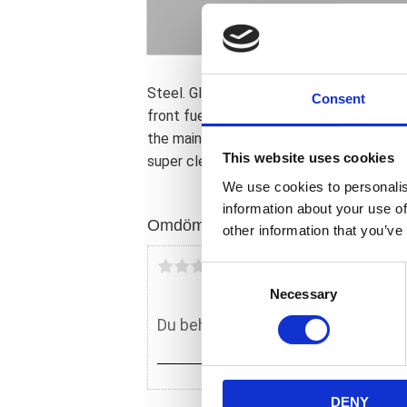
Steel. Gloss black powder coated. 40-50
Consent
front fuel tank mount and is height adju
the main wiring harness between tank and
This website uses cookies
super clean look. Includes hardware.
We use cookies to personalis
information about your use of
Omdömen
other information that you’ve
Du
C
Necessary
o
n
s
e
n
DENY
t