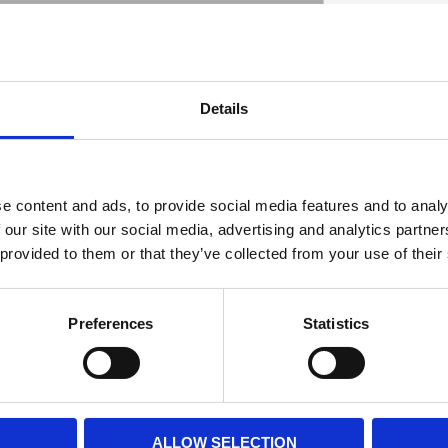
mm lift with adjustable height. Mounts to the
Details
stable. Great looks and you can now position
D
 frame; without wiring modifications; for a
e content and ads, to provide social media features and to analy
 our site with our social media, advertising and analytics partn
 provided to them or that they’ve collected from your use of their
Preferences
Statistics
ALLOW SELECTION