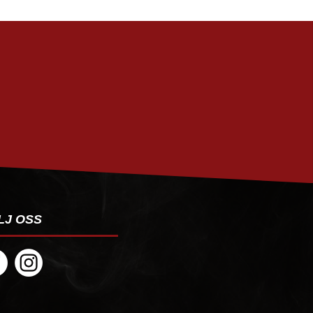
PRENUMERERA
LJ OSS