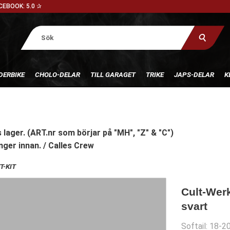
CEBOOK: 5.0 ✰
DERBIKE
CHOLO-DELAR
TILL GARAGET
TRIKE
JAPS-DELAR
K
 lager. (ART.nr som börjar på "MH", "Z" & "C")
nger innan. / Calles Crew
T-KIT
Cult-Werk
svart
Softail: 18-