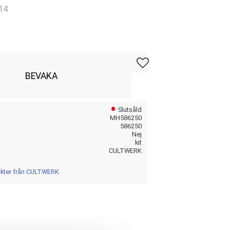
14
Lägg till i favoriter
BEVAKA
Slutsåld
MH586250
586250
Nej
kit
CULTWERK
dukter från CULTWERK