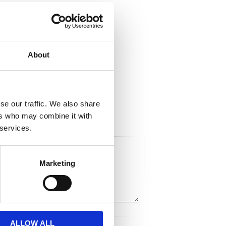
About
ela med dig
F
a
c
se our traffic. We also share
e
ers who may combine it with
b
o
 services.
o
k
Marketing
ALLOW ALL