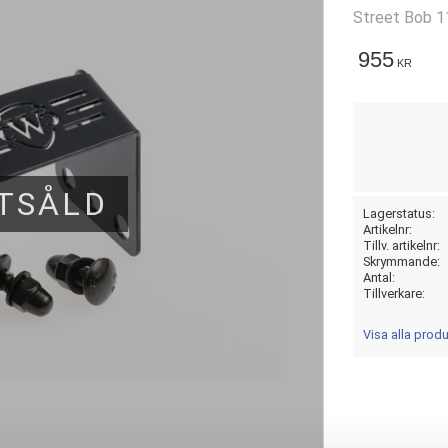
Street Bob 1
955
KR
TSÅLD
Lagerstatus
Artikelnr
Tillv. artikelnr
Skrymmande
Antal
Tillverkare
Visa alla pro