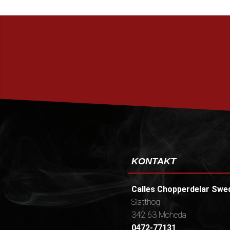
KONTAKT
Calles Chopperdelar Swe
Slätthög
342 63 Moheda
0472-77131