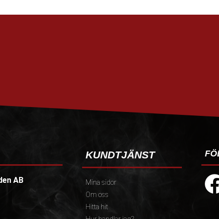
FÖ
KUNDTJÄNST
den AB
Mina sidor
Om oss
Hitta hit