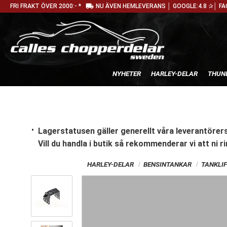
local_shipping
FRI FRAKT ÖVER 2000:- *
NU ÄVEN HEMLEVERANS │ GOOGLE:4.8 ✰│ FA
NYHETER
HARLEY-DELAR
THUN
Lagerstatusen gäller generellt våra leverantörers
Vill du handla i butik
så rekommenderar vi att ni ri
HARLEY-DELAR
BENSINTANKAR
TANKLIF