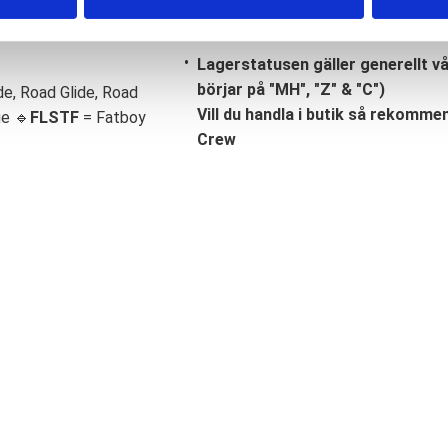
Lagerstatusen gäller generellt v
börjar på "MH", "Z" & "C")
de, Road Glide, Road
Vill du handla i butik så rekommend
ge 🔹
FLSTF
= Fatboy
Crew