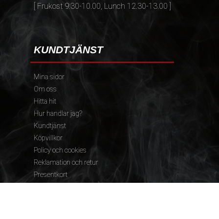
[ Frukost 9.30-10.00, Lunch 12.30-13.00 ]
KUNDTJÄNST
Mina sidor
Om oss
Hitta hit
Hur handlar jag?
Kundtjänst
Köpvillkor
Policy och cookies
Reklamation och retur
Presentkort
FÖLJ OSS