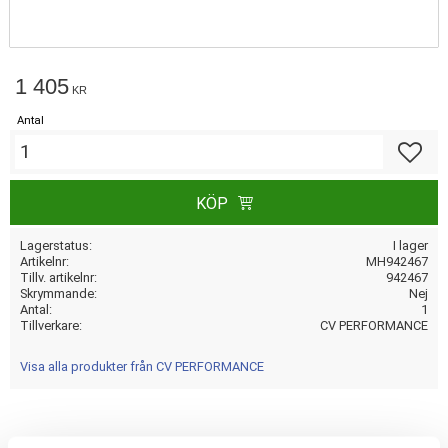
1 405
KR
Antal
Lägg till
KÖP
Lagerstatus
I lager
Artikelnr
MH942467
Tillv. artikelnr
942467
Skrymmande
Nej
Antal
1
Tillverkare
CV PERFORMANCE
Visa alla produkter från CV PERFORMANCE