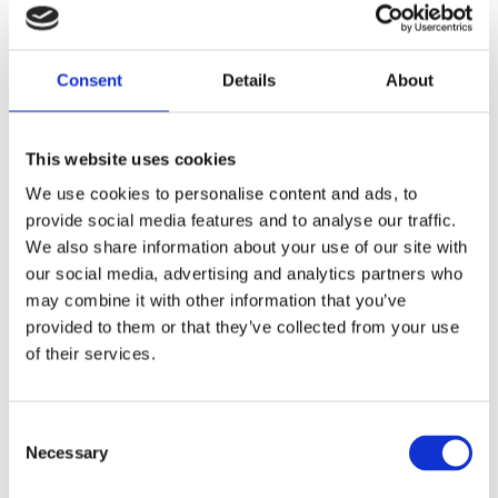
nan
Dela med dig
Consent
Details
About
F
a
c
This website uses cookies
e
b
Omdömen
We use cookies to personalise content and ads, to
o
o
provide social media features and to analyse our traffic.
k
Du
We also share information about your use of our site with
our social media, advertising and analytics partners who
may combine it with other information that you’ve
provided to them or that they’ve collected from your use
of their services.
Bli den första att lämna ett omdöme.
C
Necessary
o
Lathund, modeller
n