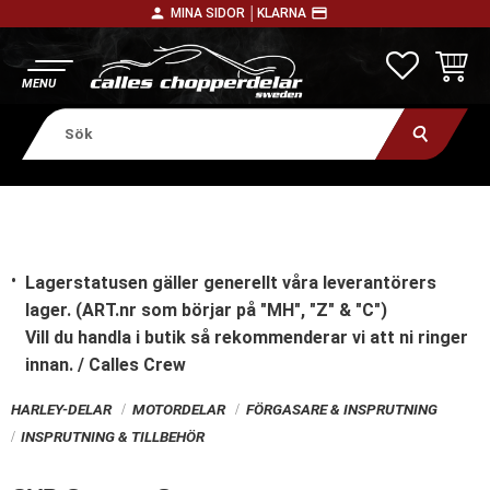
person
payment
MINA SIDOR │
KLARNA
Meny
FAVORITE
KUNDV
Lagerstatusen gäller generellt våra leverantörers
lager. (ART.nr som börjar på "MH", "Z" & "C")
Vill du handla i butik
så rekommenderar vi att ni ringer
innan. / Calles Crew
HARLEY-DELAR
MOTORDELAR
FÖRGASARE & INSPRUTNING
INSPRUTNING & TILLBEHÖR