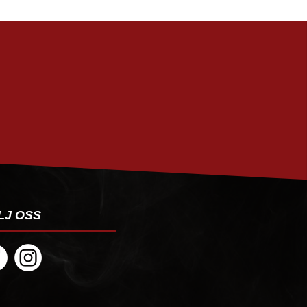
PRENUMERERA
LJ OSS