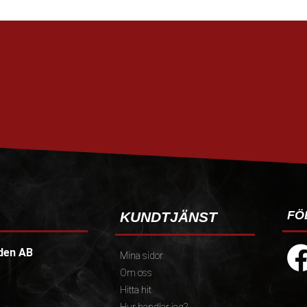
FÖ
KUNDTJÄNST
den AB
Mina sidor
Om oss
Hitta hit