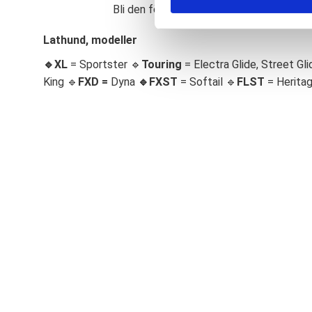
Bli den första att lämna ett omdöme.
S
e
Lathund, modeller
l
🔹XL
= Sportster 🔹
Touring
= Electra Glide, Street Gli
e
c
King 🔹
FXD =
Dyna
🔹
FXST
= Softail 🔹
FLST
= Herita
t
i
o
n