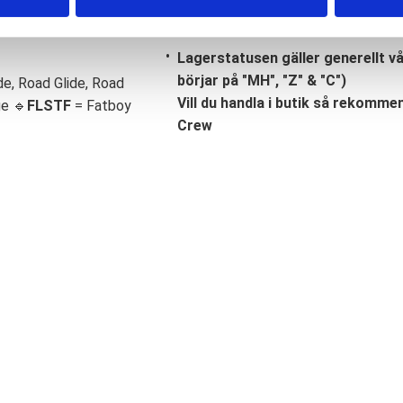
Lagerstatusen gäller generellt v
börjar på "MH", "Z" & "C")
de, Road Glide, Road
Vill du handla i butik så rekommend
ge 🔹
FLSTF
= Fatboy
Crew