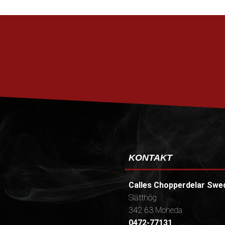
KONTAKT
Calles Chopperdelar Swe
Slätthög
342 63 Moheda
0472-77131