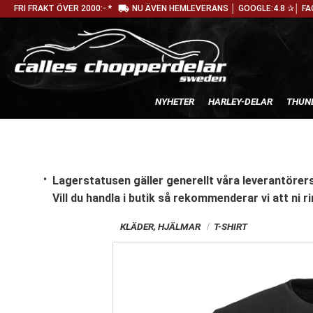
local_shipping
FRI FRAKT ÖVER 2000:- *
NU ÄVEN HEMLEVERANS │ GOOGLE:4.8 ✰│ FA
NYHETER
HARLEY-DELAR
THUN
Lagerstatusen gäller generellt våra leverantörers
Vill du handla i butik
så rekommenderar vi att ni ri
KLÄDER, HJÄLMAR
T-SHIRT