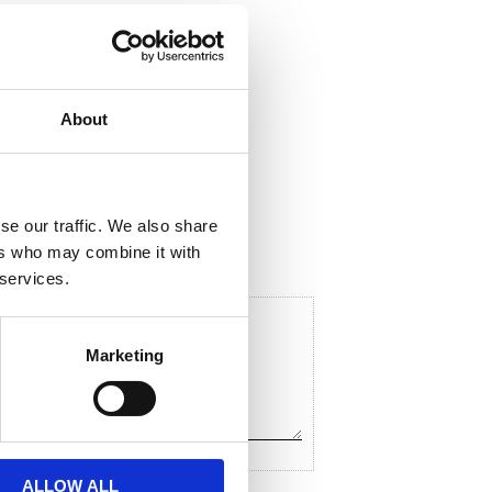
About
ela med dig
F
a
c
se our traffic. We also share
e
ers who may combine it with
b
o
 services.
o
k
Marketing
ALLOW ALL