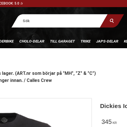
CEBOOK: 5.0 ✰
DERBIKE
CHOLO-DELAR
TILL GARAGET
TRIKE
JAPS-DELAR
K
 lager. (ART.nr som börjar på "MH", "Z" & "C")
nger innan. / Calles Crew
Dickies I
345
KR