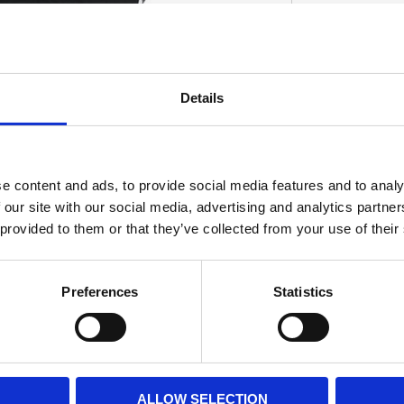
e core Dickies pieces; a regular fit t-shirt. A
Details
otton jersey featuring the iconic Dickies
D
large selection of iconic and seasonal colors.
r everyday wear and that's built to last.
e content and ads, to provide social media features and to analy
 our site with our social media, advertising and analytics partn
 provided to them or that they’ve collected from your use of their
Preferences
Statistics
ALLOW SELECTION