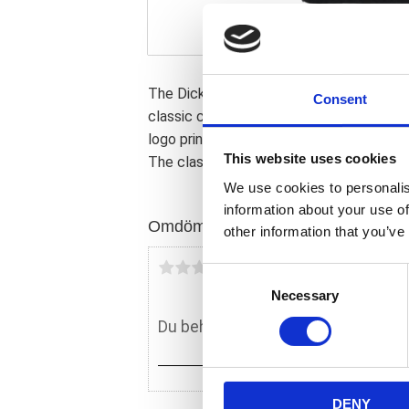
The Dickies Icon Logo t-shirt is one of th
Consent
classic crew neck t-shirt made of 100% c
logo print on the chest is available in a 
This website uses cookies
The classic staple cotton t-shirt made fo
We use cookies to personalis
information about your use of
Omdömen
other information that you’ve
Du
C
Necessary
o
n
s
e
n
DENY
t