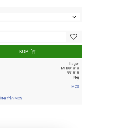
Lägg till i favoriter
KÖP
I lager
MH991818
991818
Nej
1
MCS
ukter från MCS