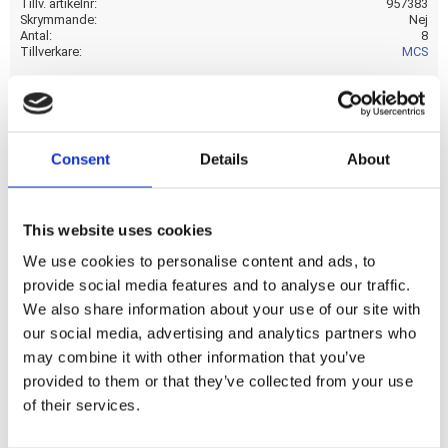
Tillv. artikelnr
957383
Skrymmande
Nej
Antal
8
Tillverkare
MCS
Visa alla produkter från MCS
Consent
Details
About
nan
This website uses cookies
Dela med dig
We use cookies to personalise content and ads, to
F
provide social media features and to analyse our traffic.
a
c
We also share information about your use of our site with
e
our social media, advertising and analytics partners who
b
Omdömen
o
may combine it with other information that you’ve
o
provided to them or that they’ve collected from your use
k
Du
of their services.