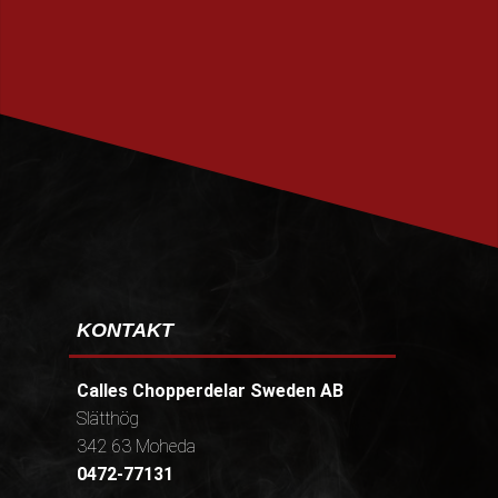
PRENUMERERA
KONTAKT
Calles Chopperdelar Sweden AB
Slätthög
342 63 Moheda
0472-77131