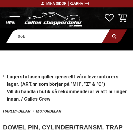
person
payment
MINA SIDOR │
KLARNA
Meny
FAVORITE
KUNDV
Lagerstatusen gäller generellt våra leverantörers
lager. (ART.nr som börjar på "MH", "Z" & "C")
Vill du handla i butik
så rekommenderar vi att ni ringer
innan. / Calles Crew
HARLEY-DELAR
MOTORDELAR
DOWEL PIN, CYLINDER/TRANSM. TRAP