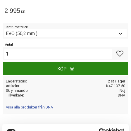
2 995
KR
Centrumstorlek
Antal
Lägg till
KÖP
Lagerstatus
2 st i lager
Artikelnr
K47-137-50
Skrymmande
Nej
Tillverkare
DNA
Visa alla produkter från DNA