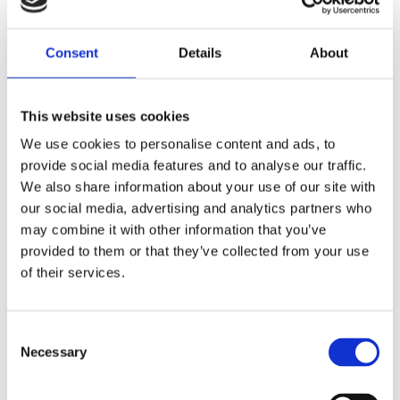
Dela med dig
Consent
Details
About
F
a
c
e
This website uses cookies
b
Omdömen
o
We use cookies to personalise content and ads, to
o
k
provide social media features and to analyse our traffic.
Du
We also share information about your use of our site with
our social media, advertising and analytics partners who
may combine it with other information that you’ve
provided to them or that they’ve collected from your use
of their services.
Bli den första att lämna ett omdöme.
C
Necessary
o
Lathund, modeller
n
🔹XL
= Sportster 🔹
Touring
= Electra Glide, Street Glide,
s