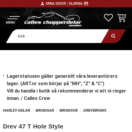
person
payment
MINA SIDOR │
KLARNA
Meny
FAVORITE
KUNDV
Lagerstatusen gäller generellt våra leverantörers
lager. (ART.nr som börjar på "MH", "Z" & "C")
Vill du handla i butik
så rekommenderar vi att ni ringer
innan. / Calles Crew
HARLEY-DELAR
BROMSAR
BROMSOK
DREVBROMS
Drev 47 T Hole Style