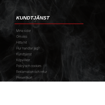
KUNDTJÄNST
Mina sidor
Om oss
Hitta hit
Hur handlar jag?
Kundtjänst
Köpvillkor
Policy och cookies
Reklamation och retur
Presentkort
FÖLJ OSS