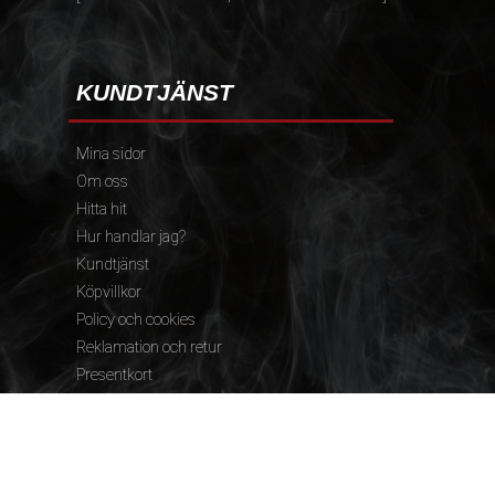
KUNDTJÄNST
Mina sidor
Om oss
Hitta hit
Hur handlar jag?
Kundtjänst
Köpvillkor
Policy och cookies
Reklamation och retur
Presentkort
FÖLJ OSS