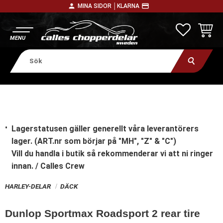
person
payment
MINA SIDOR │
KLARNA
Meny
FAVORITE
KUNDV
Lagerstatusen gäller generellt våra leverantörers
lager. (ART.nr som börjar på "MH", "Z" & "C")
Vill du handla i butik
så rekommenderar vi att ni ringer
innan. / Calles Crew
HARLEY-DELAR
DÄCK
Dunlop Sportmax Roadsport 2 rear tire