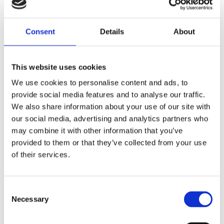
Dela med dig
Consent
Details
About
F
a
c
e
This website uses cookies
b
Omdömen
o
We use cookies to personalise content and ads, to
o
provide social media features and to analyse our traffic.
k
Du
We also share information about your use of our site with
our social media, advertising and analytics partners who
may combine it with other information that you’ve
provided to them or that they’ve collected from your use
of their services.
Bli den första att lämna ett omdöme.
C
Necessary
o
Lathund, modeller
n