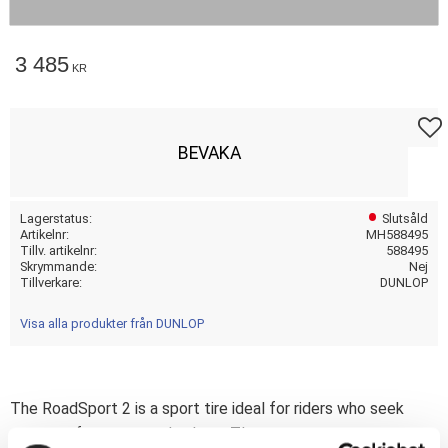
3 485
KR
Lägg t
BEVAKA
Lagerstatus
Slutsåld
Artikelnr
MH588495
Tillv. artikelnr
588495
Skrymmande
Nej
Tillverkare
DUNLOP
Visa alla produkter från DUNLOP
The RoadSport 2 is a sport tire ideal for riders who seek
sport performance and value. - TL