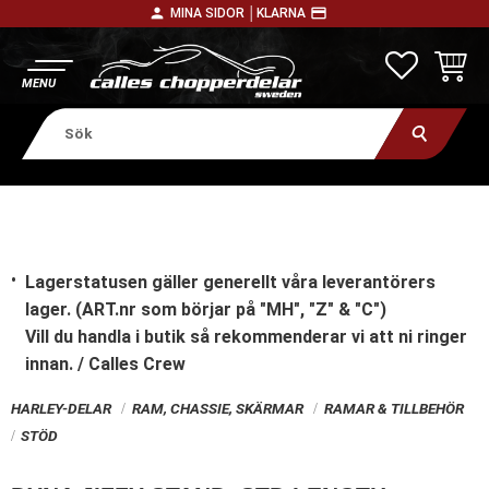
person
payment
MINA SIDOR │
KLARNA
Meny
FAVORITE
KUNDV
Lagerstatusen gäller generellt våra leverantörers
lager. (ART.nr som börjar på "MH", "Z" & "C")
Vill du handla i butik
så rekommenderar vi att ni ringer
innan. / Calles Crew
HARLEY-DELAR
RAM, CHASSIE, SKÄRMAR
RAMAR & TILLBEHÖR
STÖD