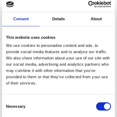
11" LONG
Dela med dig
Consent
Details
About
F
a
c
This website uses cookies
e
b
Omdömen
We use cookies to personalise content and ads, to
o
o
provide social media features and to analyse our traffic.
k
Du
We also share information about your use of our site with
our social media, advertising and analytics partners who
may combine it with other information that you’ve
provided to them or that they’ve collected from your use
of their services.
Bli den första att lämna ett omdöme.
C
Necessary
o
Lathund, modeller
n