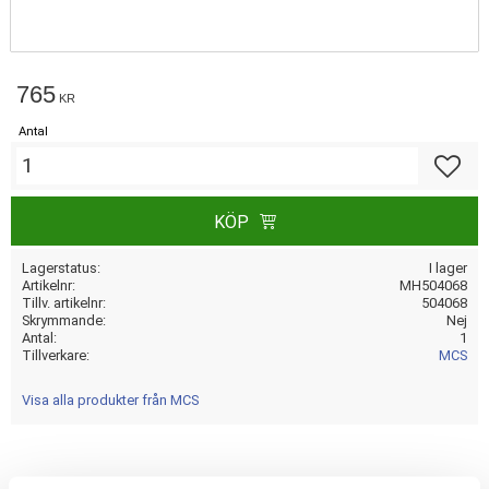
765
KR
Antal
Lägg till
KÖP
Lagerstatus
I lager
Artikelnr
MH504068
Tillv. artikelnr
504068
Skrymmande
Nej
Antal
1
Tillverkare
MCS
Visa alla produkter från MCS