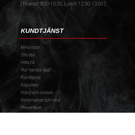
[ Frukost 9.30-10.00, Lunch 12.30-13.00 ]
KUNDTJÄNST
Mina sidor
Om oss
Hitta hit
Hur handlar jag?
Kundtjänst
Köpvillkor
Policy och cookies
Reklamation och retur
Presentkort
FÖLJ OSS