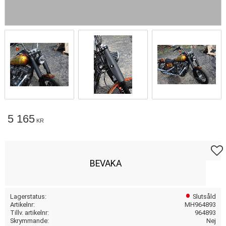
5 165
KR
Lägg t
BEVAKA
Lagerstatus
Slutsåld
Artikelnr
MH964893
Tillv. artikelnr
964893
Skrymmande
Nej