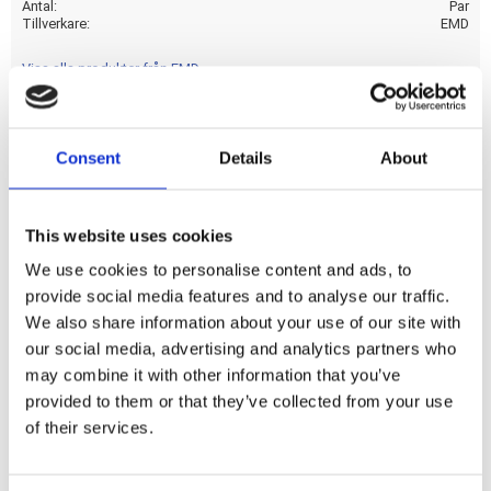
Antal
Par
Tillverkare
EMD
Visa alla produkter från EMD
Consent
Details
About
Black Cut finish. High quality sand-cast aluminum.
Dela med dig
This website uses cookies
F
We use cookies to personalise content and ads, to
a
provide social media features and to analyse our traffic.
c
e
We also share information about your use of our site with
b
Omdömen
our social media, advertising and analytics partners who
o
o
may combine it with other information that you’ve
k
Du
provided to them or that they’ve collected from your use
of their services.