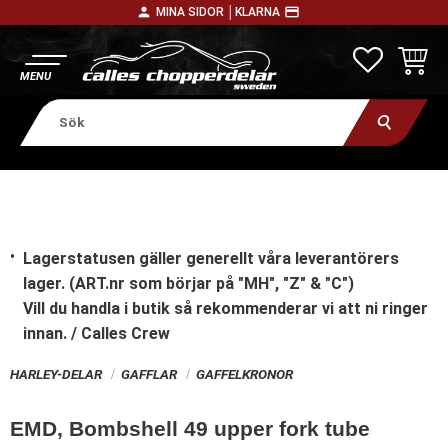
person
payment
MINA SIDOR │
KLARNA
Meny
FAVORITE
KUNDV
Lagerstatusen gäller generellt våra leverantörers
lager. (ART.nr som börjar på "MH", "Z" & "C")
Vill du handla i butik
så rekommenderar vi att ni ringer
innan. / Calles Crew
HARLEY-DELAR
GAFFLAR
GAFFELKRONOR
EMD, Bombshell 49 upper fork tube