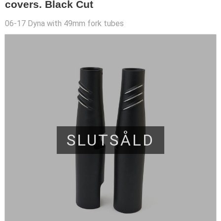
covers. Black Cut
06-17 Dyna with 49mm fork tubes
SLUTSÅLD