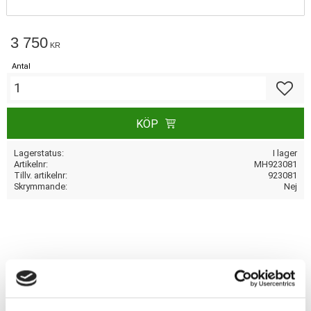
3 750
KR
Antal
Lägg till
KÖP
Lagerstatus
I lager
Artikelnr
MH923081
Tillv. artikelnr
923081
Skrymmande
Nej
Dela med dig
F
a