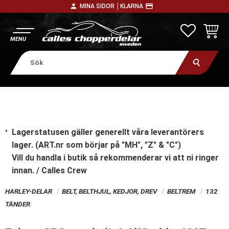
person
payment
MINA SIDOR │
KLARNA
Meny
FAVORITE
KUNDV
Lagerstatusen gäller generellt våra leverantörers
lager. (ART.nr som börjar på "MH", "Z" & "C")
Vill du handla i butik
så rekommenderar vi att ni ringer
innan. / Calles Crew
HARLEY-DELAR
BELT, BELTHJUL, KEDJOR, DREV
BELTREM
132
TÄNDER