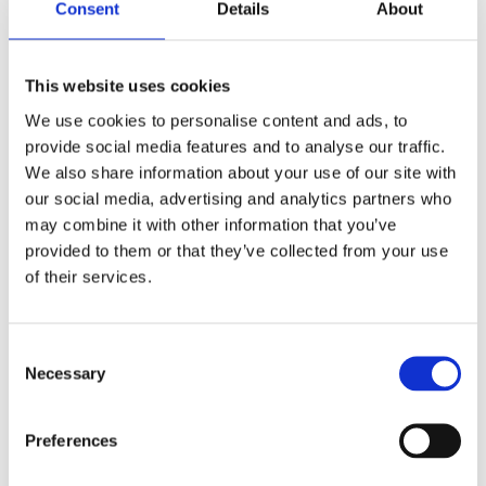
c
Consent
Details
About
e
b
Omdömen
o
o
This website uses cookies
k
Du
We use cookies to personalise content and ads, to
provide social media features and to analyse our traffic.
We also share information about your use of our site with
our social media, advertising and analytics partners who
may combine it with other information that you’ve
provided to them or that they’ve collected from your use
of their services.
Bli den första att lämna ett omdöme.
Lathund, modeller
C
🔹XL
= Sportster 🔹
Touring
= Electra Glide, Street Glide,
Necessary
o
Road Glide, Road King 🔹
FXD =
Dyna
🔹
FXST
= Softail
n
🔹
FLST
= Heritage 🔹
FLSTF
= Fatboy
s
Preferences
e
n