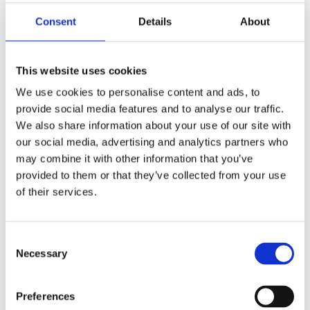
F
a
Consent
Details
About
c
e
b
Omdömen
o
This website uses cookies
o
k
We use cookies to personalise content and ads, to
Du
provide social media features and to analyse our traffic.
We also share information about your use of our site with
our social media, advertising and analytics partners who
may combine it with other information that you’ve
provided to them or that they’ve collected from your use
of their services.
Bli den första att lämna ett omdöme.
C
Lathund, modeller
Necessary
o
🔹XL
= Sportster 🔹
Touring
= Electra Glide, Street Glide,
n
Road Glide, Road King 🔹
FXD =
Dyna
🔹
FXST
= Softail
s
Preferences
🔹
FLST
= Heritage 🔹
FLSTF
= Fatboy
e