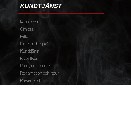
KUNDTJÄNST
Mina sidor
Om oss
Hitta hit
Hur handlar jag?
Kundtjänst
Köpvillkor
Policy och cookies
Reklamation och retur
Presentkort
FÖLJ OSS