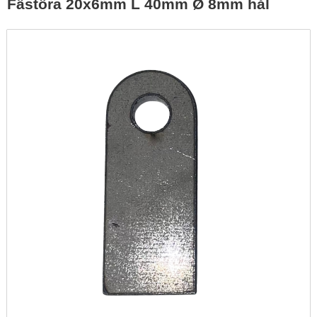
Fästöra 20x6mm L 40mm Ø 8mm hål