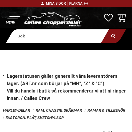
person
payment
MINA SIDOR │
KLARNA
Meny
FAVORITE
KUNDV
Lagerstatusen gäller generellt våra leverantörers
lager. (ART.nr som börjar på "MH", "Z" & "C")
Vill du handla i butik
så rekommenderar vi att ni ringer
innan. / Calles Crew
HARLEY-DELAR
RAM, CHASSIE, SKÄRMAR
RAMAR & TILLBEHÖR
FÄSTÖRON, PLÅT, SVETSHYLSOR