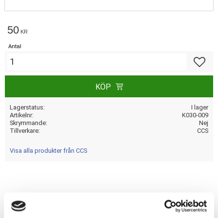
50
KR
Antal
Lägg till
KÖP
Lagerstatus
I lager
Artikelnr
K030-009
Skrymmande
Nej
Tillverkare
CCS
Visa alla produkter från CCS
Dela med dig