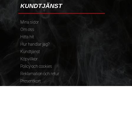
KUNDTJÄNST
Mina sidor
Om oss
Hitta hit
Hur handlar jag?
Kundtjänst
Köpvillkor
Policy och cookies
Reklamation och retur
Presentkort
FÖLJ OSS