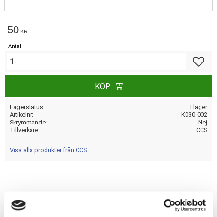
50
KR
Antal
Lägg till
KÖP
Lagerstatus
I lager
Artikelnr
K030-002
Skrymmande
Nej
Tillverkare
CCS
Visa alla produkter från CCS
Dela med dig