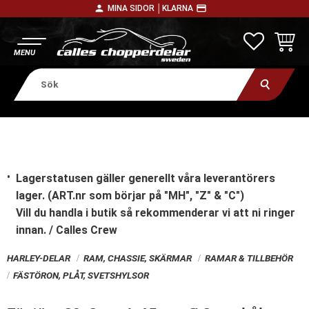
person
payment
MINA SIDOR │
KLARNA
Meny
FAVORITE
KUNDV
Lagerstatusen gäller generellt våra leverantörers
lager. (ART.nr som börjar på "MH", "Z" & "C")
Vill du handla i butik
så rekommenderar vi att ni ringer
innan. / Calles Crew
HARLEY-DELAR
RAM, CHASSIE, SKÄRMAR
RAMAR & TILLBEHÖR
FÄSTÖRON, PLÅT, SVETSHYLSOR