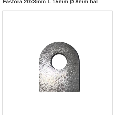
Fästöra 20x8mm L 15mm Ø 8mm hål