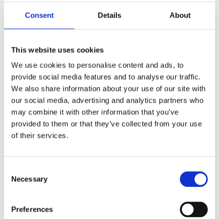
F
a
Consent
Details
About
c
e
b
Omdömen
o
This website uses cookies
o
k
We use cookies to personalise content and ads, to
Du
provide social media features and to analyse our traffic.
We also share information about your use of our site with
our social media, advertising and analytics partners who
may combine it with other information that you’ve
provided to them or that they’ve collected from your use
of their services.
Bli den första att lämna ett omdöme.
C
Lathund, modeller
Necessary
o
🔹XL
= Sportster 🔹
Touring
= Electra Glide, Street Glide,
n
Road Glide, Road King 🔹
FXD =
Dyna
🔹
FXST
= Softail
s
Preferences
🔹
FLST
= Heritage 🔹
FLSTF
= Fatboy
e