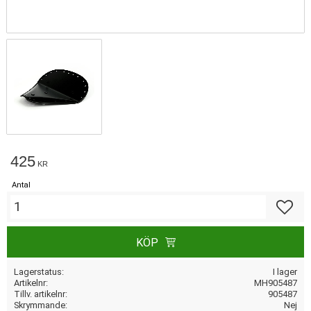
425
KR
Antal
Lägg till
KÖP
Lagerstatus
I lager
Artikelnr
MH905487
Tillv. artikelnr
905487
Skrymmande
Nej