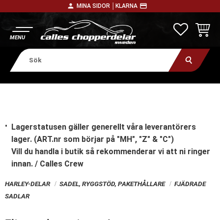
person
payment
MINA SIDOR │
KLARNA
Meny
FAVORITE
KUNDV
Lagerstatusen gäller generellt våra leverantörers
lager. (ART.nr som börjar på "MH", "Z" & "C")
Vill du handla i butik
så rekommenderar vi att ni ringer
innan. / Calles Crew
HARLEY-DELAR
SADEL, RYGGSTÖD, PAKETHÅLLARE
FJÄDRADE
SADLAR