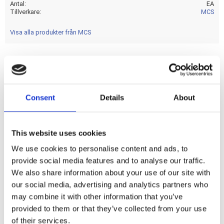
Antal
EA
Tillverkare
MCS
Visa alla produkter från MCS
Black powder coated steel with with 4x M8 studs. The
same seat pans as used in the regular Fitzz solo seats; but
Consent
Details
About
now as seat pan only to satisfy those with creative needs.
Approx. dimensions 14" (35.6cm) long x 12.5" (31.8cm) wide.
Note: Mount stud distance A=18cm; B=18cm.
This website uses cookies
We use cookies to personalise content and ads, to
Dela med dig
provide social media features and to analyse our traffic.
F
We also share information about your use of our site with
a
our social media, advertising and analytics partners who
c
e
may combine it with other information that you’ve
b
provided to them or that they’ve collected from your use
Omdömen
o
o
of their services.