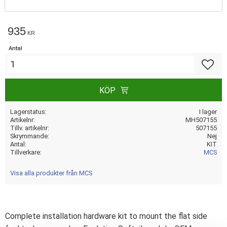
935
KR
Antal
Lägg till
KÖP
Lagerstatus
I lager
Artikelnr
MH507155
Tillv. artikelnr
507155
Skrymmande
Nej
Antal
KIT
Tillverkare
MCS
Visa alla produkter från MCS
Complete installation hardware kit to mount the flat side