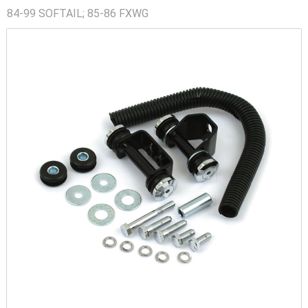
84-99 SOFTAIL; 85-86 FXWG