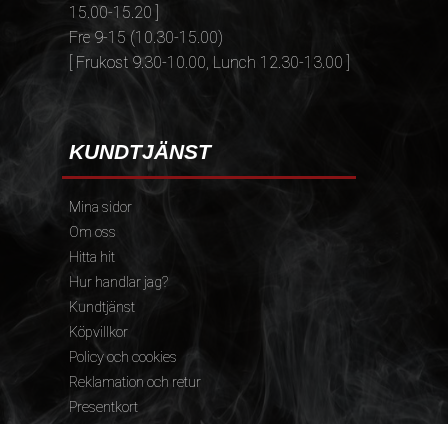
15.00-15.20 ]
Fre 9-15 (10.30-15.00)
[ Frukost 9.30-10.00, Lunch 12.30-13.00 ]
KUNDTJÄNST
Mina sidor
Om oss
Hitta hit
Hur handlar jag?
Kundtjänst
Köpvillkor
Policy och cookies
Reklamation och retur
Presentkort