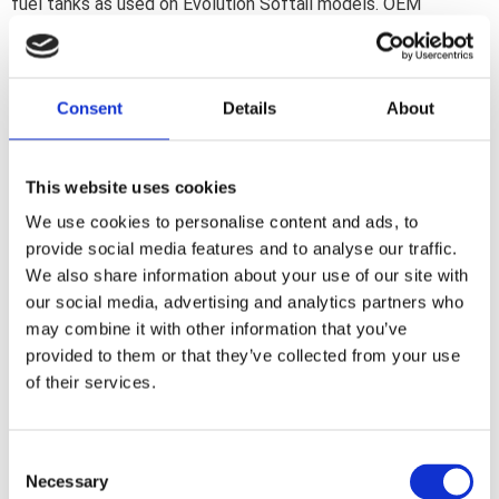
fuel tanks as used on Evolution Softail models. OEM
replacement reference 61660-85; 61667-90A62043-81A;
11447; 63505-84 and more.
Consent
Details
About
Dela med dig
F
a
This website uses cookies
c
e
We use cookies to personalise content and ads, to
b
Omdömen
provide social media features and to analyse our traffic.
o
o
We also share information about your use of our site with
k
Du
our social media, advertising and analytics partners who
may combine it with other information that you’ve
provided to them or that they’ve collected from your use
of their services.
C
Necessary
o
Bli den första att lämna ett omdöme.