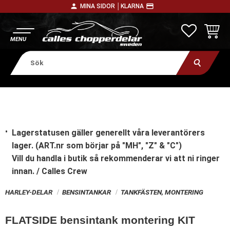
person
payment
MINA SIDOR │
KLARNA
Meny
FAVORITE
KUNDV
Lagerstatusen gäller generellt våra leverantörers
lager. (ART.nr som börjar på "MH", "Z" & "C")
Vill du handla i butik
så rekommenderar vi att ni ringer
innan. / Calles Crew
HARLEY-DELAR
BENSINTANKAR
TANKFÄSTEN, MONTERING
FLATSIDE bensintank montering KIT