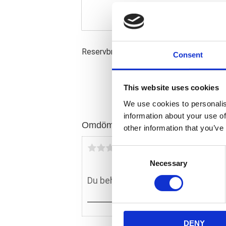
Reservbromsen ska vara fastspänd i aktie
Consent
This website uses cookies
We use cookies to personalis
information about your use of
Omdömen
other information that you’ve
Du
C
Necessary
o
n
s
e
n
DENY
t