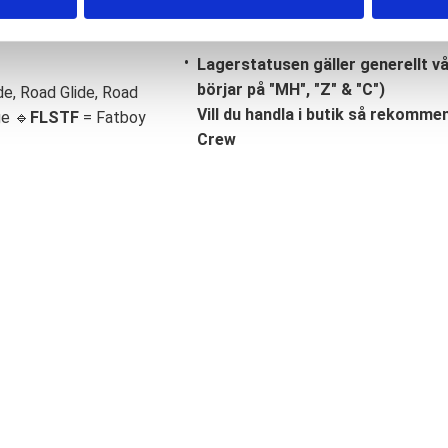
Lagerstatusen gäller generellt v
börjar på "MH", "Z" & "C")
de, Road Glide, Road
Vill du handla i butik så rekommend
ge 🔹
FLSTF
= Fatboy
Crew