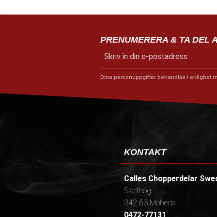
PRENUMERERA & TA DEL 
Dina personuppgifter behandlas i enlighet 
KONTAKT
Calles Chopperdelar Swe
Slätthög
342 63 Moheda
0472-77131