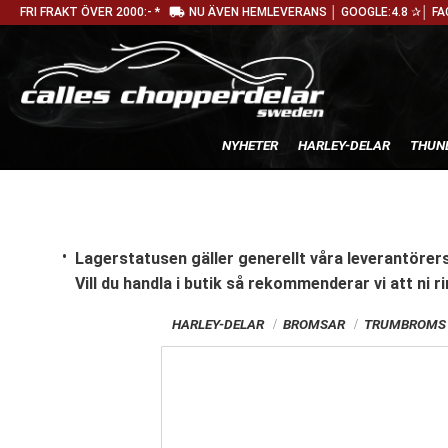
local_shipping
FRI FRAKT ÖVER 2000:- *
NU ÄVEN HEMLEVERANS │ GOOGLE:4.8 ✰│ FA
NYHETER
HARLEY-DELAR
THUN
Lagerstatusen gäller generellt våra leverantörers
Vill du handla i butik
så rekommenderar vi att ni ri
HARLEY-DELAR
BROMSAR
TRUMBROMS