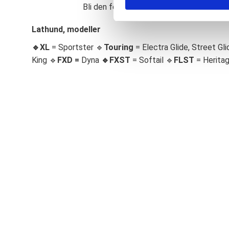
Bli den första att lämna ett omdöme.
S
e
Lathund, modeller
l
🔹XL
= Sportster 🔹
Touring
= Electra Glide, Street Gli
e
c
King 🔹
FXD =
Dyna
🔹
FXST
= Softail 🔹
FLST
= Herita
t
i
o
n