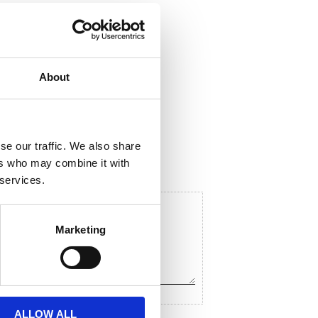
About
ela med dig
F
a
c
se our traffic. We also share
e
ers who may combine it with
b
o
 services.
o
k
Marketing
ALLOW ALL