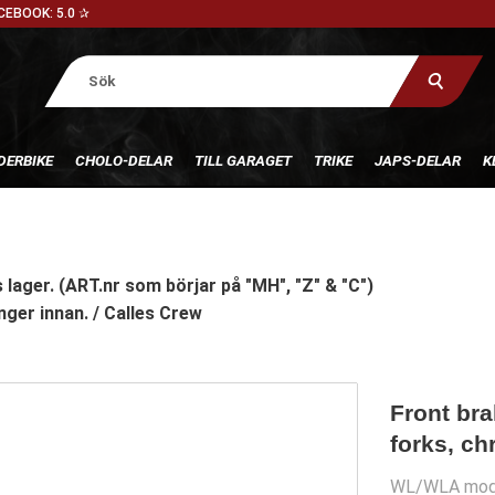
CEBOOK: 5.0 ✰
DERBIKE
CHOLO-DELAR
TILL GARAGET
TRIKE
JAPS-DELAR
K
 lager. (ART.nr som börjar på "MH", "Z" & "C")
nger innan. / Calles Crew
Front bra
forks, c
WL/WLA mod