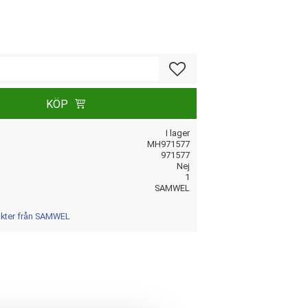
Lägg till i favoriter
KÖP
I lager
MH971577
971577
Nej
1
SAMWEL
ukter från SAMWEL