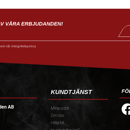
AV VÅRA ERBJUDANDEN!
med vår
integritetspolicy
.
FÖ
KUNDTJÄNST
den AB
Mina sidor
Om oss
Hitta hit