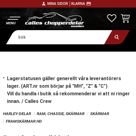
person
payment
MINA SIDOR │
KLARNA
Meny
FAVORITE
KUNDV
Lagerstatusen gäller generellt våra leverantörers
lager. (ART.nr som börjar på "MH", "Z" & "C")
Vill du handla i butik
så rekommenderar vi att ni ringer
innan. / Calles Crew
HARLEY-DELAR
RAM, CHASSIE, SKÄRMAR
SKÄRMAR
FRAMSKÄRMAR HD