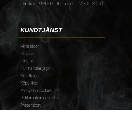
[ Frukost 9.30-10.00, Lunch 12.30-13.00 ]
KUNDTJÄNST
Mina sidor
Om oss
Hitta hit
Hur handlar jag?
Kundtjänst
Köpvillkor
Policy och cookies
Reklamation och retur
Presentkort
FÖLJ OSS