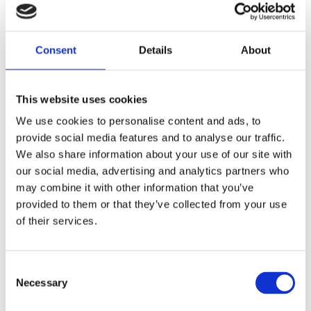
OEM replacement reference 91080-93 (chrome version).
Dela med dig
Consent
Details
About
F
a
c
This website uses cookies
e
b
Omdömen
We use cookies to personalise content and ads, to
o
o
provide social media features and to analyse our traffic.
k
Du
We also share information about your use of our site with
our social media, advertising and analytics partners who
may combine it with other information that you’ve
provided to them or that they’ve collected from your use
of their services.
Bli den första att lämna ett omdöme.
C
Necessary
o
Lathund, modeller
n