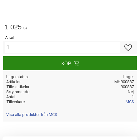
1 025
KR
Antal
Lägg till
KÖP
Lagerstatus
I lager
Artikelnr
MH900887
Tillv. artikelnr
900887
Skrymmande
Nej
Antal
1
Tillverkare
MCS
Visa alla produkter från MCS