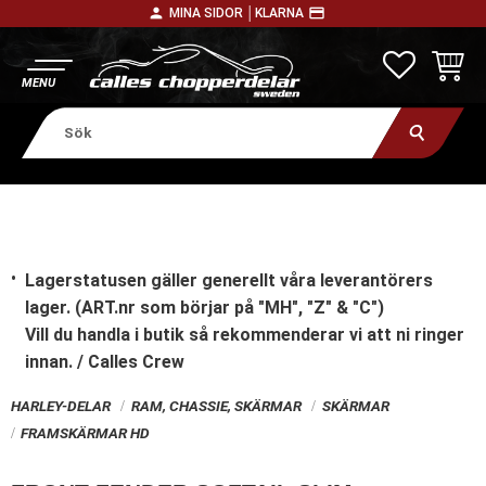
person
payment
MINA SIDOR │
KLARNA
Meny
FAVORITE
KUNDV
Lagerstatusen gäller generellt våra leverantörers
lager. (ART.nr som börjar på "MH", "Z" & "C")
Vill du handla i butik
så rekommenderar vi att ni ringer
innan. / Calles Crew
HARLEY-DELAR
RAM, CHASSIE, SKÄRMAR
SKÄRMAR
FRAMSKÄRMAR HD