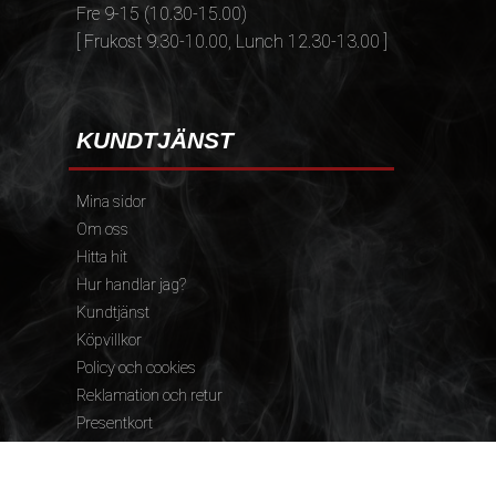
Fre 9-15 (10.30-15.00)
[ Frukost 9.30-10.00, Lunch 12.30-13.00 ]
KUNDTJÄNST
Mina sidor
Om oss
Hitta hit
Hur handlar jag?
Kundtjänst
Köpvillkor
Policy och cookies
Reklamation och retur
Presentkort