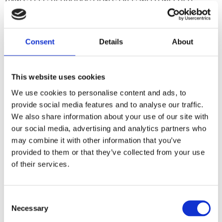
RAW STEEL; REPRODUCTION STYLE; WITH WELDED
BRACKETS
Consent
Details
About
Dela med dig
F
a
c
This website uses cookies
e
b
We use cookies to personalise content and ads, to
Omdömen
o
provide social media features and to analyse our traffic.
o
k
We also share information about your use of our site with
Du
our social media, advertising and analytics partners who
may combine it with other information that you’ve
provided to them or that they’ve collected from your use
of their services.
C
Bli den första att lämna ett omdöme.
Necessary
o
n