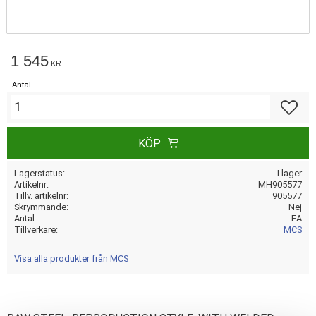
1 545
KR
Antal
Lägg till
KÖP
Lagerstatus
I lager
Artikelnr
MH905577
Tillv. artikelnr
905577
Skrymmande
Nej
Antal
EA
Tillverkare
MCS
Visa alla produkter från MCS