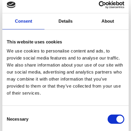
Fits both front side & rear side on front fender.
Dela med dig
Consent
Details
About
F
a
c
This website uses cookies
e
b
Omdömen
We use cookies to personalise content and ads, to
o
o
provide social media features and to analyse our traffic.
k
Du
We also share information about your use of our site with
our social media, advertising and analytics partners who
may combine it with other information that you’ve
provided to them or that they’ve collected from your use
of their services.
Bli den första att lämna ett omdöme.
C
Necessary
o
Lathund, modeller
n