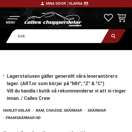
person
payment
MINA SIDOR │
KLARNA
Meny
FAVORITE
KUNDV
Lagerstatusen gäller generellt våra leverantörers
lager. (ART.nr som börjar på "MH", "Z" & "C")
Vill du handla i butik
så rekommenderar vi att ni ringer
innan. / Calles Crew
HARLEY-DELAR
RAM, CHASSIE, SKÄRMAR
SKÄRMAR
FRAMSKÄRMAR HD