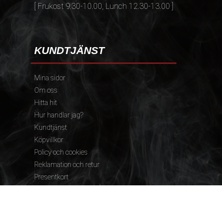
[ Frukost 9.30-10.00, Lunch 12.30-13.00 ]
KUNDTJÄNST
Mina sidor
Om oss
Hitta hit
Hur handlar jag?
Kundtjänst
Köpvillkor
Policy och cookies
Reklamation och retur
Presentkort
FÖLJ OSS