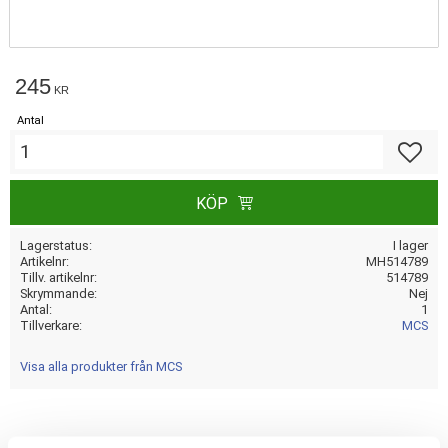
245
KR
Antal
Lägg till
KÖP
Lagerstatus
I lager
Artikelnr
MH514789
Tillv. artikelnr
514789
Skrymmande
Nej
Antal
1
Tillverkare
MCS
Visa alla produkter från MCS