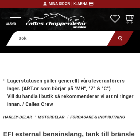
person
payment
MINA SIDOR │
KLARNA
Meny
FAVORITE
KUNDV
Lagerstatusen gäller generellt våra leverantörers
lager. (ART.nr som börjar på "MH", "Z" & "C")
Vill du handla i butik
så rekommenderar vi att ni ringer
innan. / Calles Crew
HARLEY-DELAR
MOTORDELAR
FÖRGASARE & INSPRUTNING
EFI external bensinslang, tank till bränsle