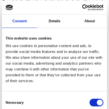
Complete fuel line; from fuel tank to fuel rail; with required
connectors; Direct replacement for the OEM fuel line
Consent
Details
About
Dela med dig
F
a
c
This website uses cookies
e
We use cookies to personalise content and ads, to
b
Omdömen
o
provide social media features and to analyse our traffic.
o
We also share information about your use of our site with
k
Du
our social media, advertising and analytics partners who
may combine it with other information that you’ve
provided to them or that they’ve collected from your use
of their services.
C
Bli den första att lämna ett omdöme.
Necessary
o