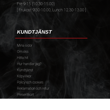
Fre 9-15 (10.30-15.00)
[ Frukost 9.30-10.00, Lunch 12.30-13.00 ]
KUNDTJÄNST
Mina sidor
Om oss
Hitta hit
Hur handlar jag?
Kundtjänst
Köpvillkor
Policy och cookies
Reklamation och retur
Presentkort