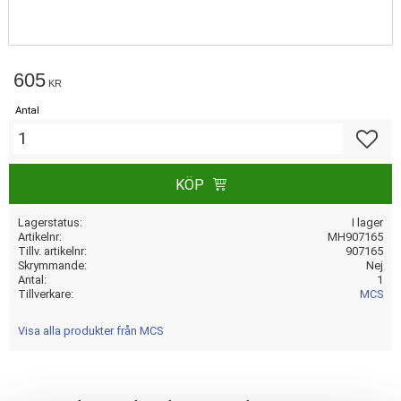
605
KR
Antal
Lägg till
KÖP
Lagerstatus
I lager
Artikelnr
MH907165
Tillv. artikelnr
907165
Skrymmande
Nej
Antal
1
Tillverkare
MCS
Visa alla produkter från MCS