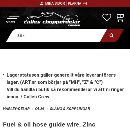
person
payment
MINA SIDOR │
KLARNA
Meny
FAVORITE
KUNDV
Lagerstatusen gäller generellt våra leverantörers
lager. (ART.nr som börjar på "MH", "Z" & "C")
Vill du handla i butik
så rekommenderar vi att ni ringer
innan. / Calles Crew
HARLEY-DELAR
OLJA
SLANG & KOPPLINGAR
Fuel & oil hose guide wire. Zinc