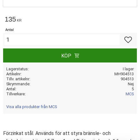
135
KR
Antal
Lägg till
KÖP
Lagerstatus
I lager
Artikelnr
MH904513
Tillv. artikelnr
904513
Skrymmande
Nej
Antal
5
Tillverkare
MCS
Visa alla produkter från MCS
Förzinkat stål. Används för att styra bränsle- och