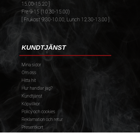
15.00-15.20 ]
Fre 9-15 (10.30-15.00)
[ Frukost 9.30-10.00, Lunch 12.30-13.00 ]
KUNDTJÄNST
Mina sidor
Om oss
Hitta hit
Hur handlar jag?
Kundtjänst
Köpvillkor
Policy och cookies
Reklamation och retur
Presentkort