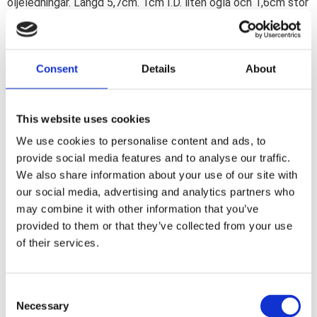
oljeledningar. Längd 5,7cm. 1cm I.D. liten ögla och 1,6cm stor
ögla. Används ursprungligen för att styra bränslelinjen mellan
cylindrarna på shovelhuvuden. Repl. 45092-66A.
Consent
Details
About
Dela med dig
F
a
This website uses cookies
c
e
We use cookies to personalise content and ads, to
b
Omdömen
provide social media features and to analyse our traffic.
o
o
We also share information about your use of our site with
k
Du
our social media, advertising and analytics partners who
may combine it with other information that you’ve
provided to them or that they’ve collected from your use
of their services.
C
Necessary
o
Bli den första att lämna ett omdöme.