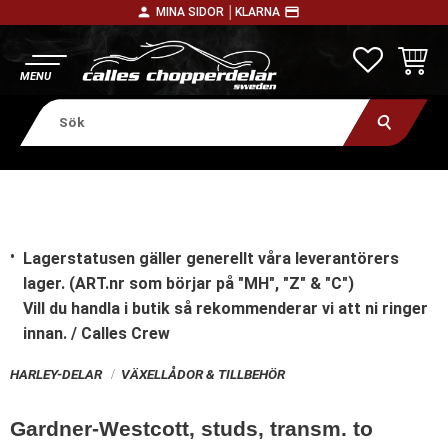
person
payment
MINA SIDOR │
KLARNA
Meny
FAVORITE
KUNDV
Lagerstatusen gäller generellt våra leverantörers
lager. (ART.nr som börjar på "MH", "Z" & "C")
Vill du handla i butik
så rekommenderar vi att ni ringer
innan. / Calles Crew
HARLEY-DELAR
VÄXELLÅDOR & TILLBEHÖR
Gardner-Westcott, studs, transm. to