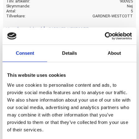
Tillv. artikelnr
900925
Skrymmande
Nej
Antal
5
Tillverkare
GARDNER-WESTCOTT
Visa alla produkter från GARDNER-WESTCOTT
Consent
Details
About
3/8-16 to 3/8-24 x 2-5/16 long. Multiple application. OEM
replacement reference 16830-54.
This website uses cookies
Dela med dig
We use cookies to personalise content and ads, to
F
provide social media features and to analyse our traffic.
a
We also share information about your use of our site with
c
e
our social media, advertising and analytics partners who
b
may combine it with other information that you’ve
Omdömen
o
o
provided to them or that they’ve collected from your use
k
Du
of their services.