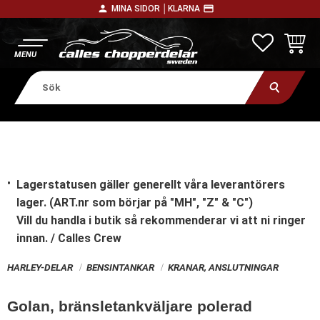
person
payment
MINA SIDOR │
KLARNA
Meny
FAVORITE
KUNDV
Lagerstatusen gäller generellt våra leverantörers
lager. (ART.nr som börjar på "MH", "Z" & "C")
Vill du handla i butik
så rekommenderar vi att ni ringer
innan. / Calles Crew
HARLEY-DELAR
BENSINTANKAR
KRANAR, ANSLUTNINGAR
Golan, bränsletankväljare polerad