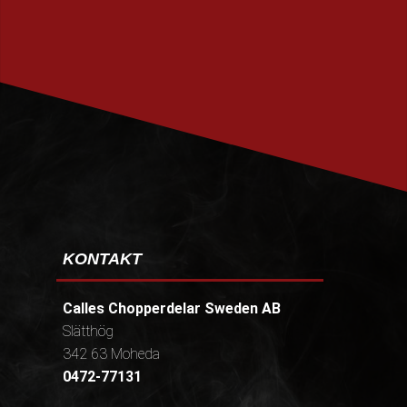
PRENUMERERA
KONTAKT
Calles Chopperdelar Sweden AB
Slätthög
342 63 Moheda
0472-77131