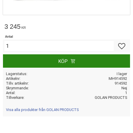
3 245
KR
Antal
Lägg till
KÖP
Lagerstatus
I lager
Artikelnr
MH914592
Tillv. artikelnr
914592
Skrymmande
Nej
Antal
1
Tillverkare
GOLAN PRODUCTS
Visa alla produkter från GOLAN PRODUCTS