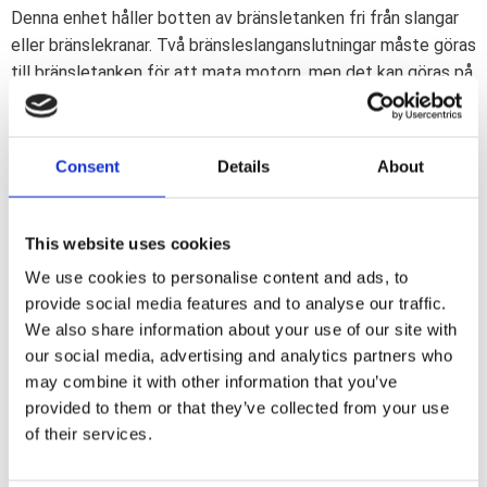
Denna enhet håller botten av bränsletanken fri från slangar
eller bränslekranar. Två bränsleslanganslutningar måste göras
till bränsletanken för att mata motorn, men det kan göras på
en dold plats. En bränsleledning är för "på", den andra för
"reserv". Bränsletankväljaren har ett universellt
monteringsfäste. Polerad och passar för 5/16" bränsleslang.
Consent
Details
About
Har två 1/4-20 gängade monteringshål på baksidan.
This website uses cookies
Dela med dig
We use cookies to personalise content and ads, to
F
a
provide social media features and to analyse our traffic.
c
We also share information about your use of our site with
e
b
our social media, advertising and analytics partners who
Omdömen
o
may combine it with other information that you’ve
o
k
provided to them or that they’ve collected from your use
Du
of their services.