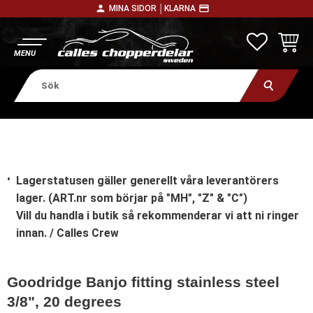
person
payment
MINA SIDOR │
KLARNA
Meny
FAVORITE
KUNDV
Lagerstatusen gäller generellt våra leverantörers
lager. (ART.nr som börjar på "MH", "Z" & "C")
Vill du handla i butik
så rekommenderar vi att ni ringer
innan. / Calles Crew
Goodridge Banjo fitting stainless steel
3/8", 20 degrees