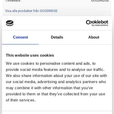
Tillverkare
GOODRIDGE
Visa alla produkter från GOODRIDGE
20 degrees Banjo fitting; 10mm - 3/8". Fits straight to
Consent
Details
About
Goodridge brake line kits.
Dela med dig
This website uses cookies
F
We use cookies to personalise content and ads, to
a
provide social media features and to analyse our traffic.
c
e
We also share information about your use of our site with
b
our social media, advertising and analytics partners who
Omdömen
o
o
may combine it with other information that you’ve
k
Du
provided to them or that they’ve collected from your use
of their services.