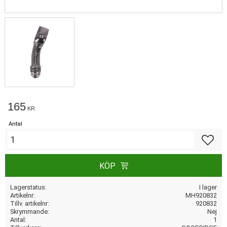
165
KR
Antal
Lägg till
KÖP
Lagerstatus
I lager
Artikelnr
MH920832
Tillv. artikelnr
920832
Skrymmande
Nej
Antal
1