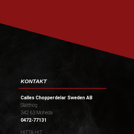
PRENUMERERA
KONTAKT
Calles Chopperdelar Sweden AB
Slätthög
342 63 Moheda
0472-77131
HITTA HIT