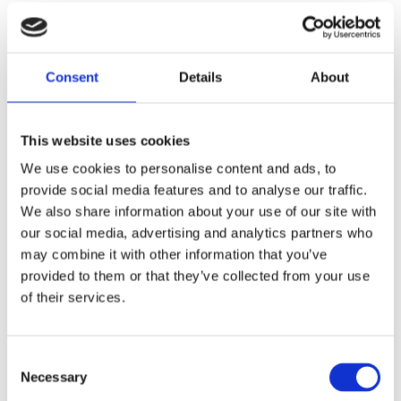
rostfritt. hane 3/8-24 an-3 gängad. till slangänden
Consent
Details
About
Dela med dig
F
a
c
This website uses cookies
e
We use cookies to personalise content and ads, to
b
Omdömen
o
provide social media features and to analyse our traffic.
o
We also share information about your use of our site with
k
Du
our social media, advertising and analytics partners who
may combine it with other information that you’ve
provided to them or that they’ve collected from your use
of their services.
C
Bli den första att lämna ett omdöme.
Necessary
o