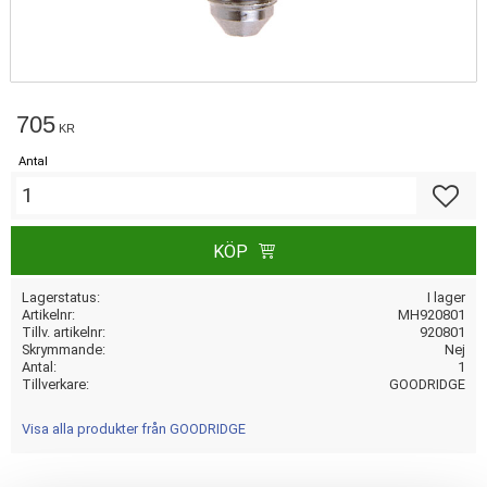
705
KR
Antal
Lägg till
KÖP
Lagerstatus
I lager
Artikelnr
MH920801
Tillv. artikelnr
920801
Skrymmande
Nej
Antal
1
Tillverkare
GOODRIDGE
Visa alla produkter från GOODRIDGE