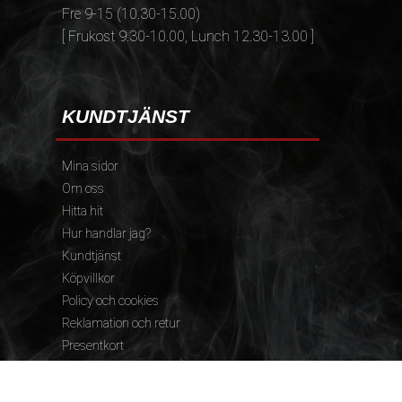
Fre 9-15 (10.30-15.00)
[ Frukost 9.30-10.00, Lunch 12.30-13.00 ]
KUNDTJÄNST
Mina sidor
Om oss
Hitta hit
Hur handlar jag?
Kundtjänst
Köpvillkor
Policy och cookies
Reklamation och retur
Presentkort