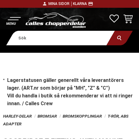
person
payment
MINA SIDOR │
KLARNA
Meny
FAVORITE
KUNDV
Lagerstatusen gäller generellt våra leverantörers
lager. (ART.nr som börjar på "MH", "Z" & "C")
Vill du handla i butik
så rekommenderar vi att ni ringer
innan. / Calles Crew
HARLEY-DELAR
BROMSAR
BROMSKOPPLINGAR
T-RÖR, ABS
ADAPTER