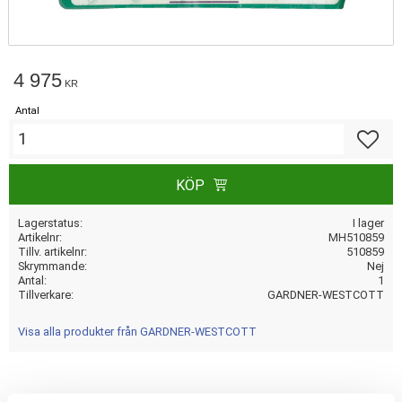
4 975
KR
Antal
Lägg till
KÖP
Lagerstatus
I lager
Artikelnr
MH510859
Tillv. artikelnr
510859
Skrymmande
Nej
Antal
1
Tillverkare
GARDNER-WESTCOTT
Visa alla produkter från GARDNER-WESTCOTT