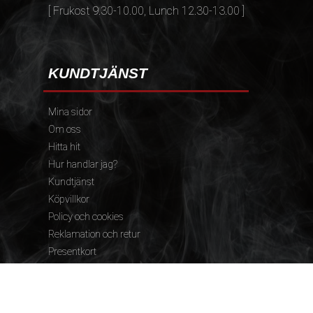
[ Frukost 9.30-10.00, Lunch 12.30-13.00 ]
KUNDTJÄNST
Mina sidor
Om oss
Hitta hit
Hur handlar jag?
Kundtjänst
Köpvillkor
Policy och cookies
Reklamation och retur
Presentkort
FÖLJ OSS