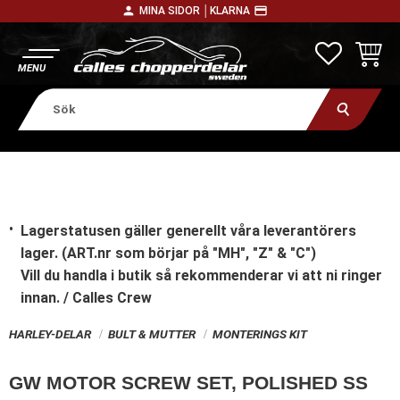
person
payment
MINA SIDOR │
KLARNA
Meny
FAVORITE
KUNDV
Lagerstatusen gäller generellt våra leverantörers
lager. (ART.nr som börjar på "MH", "Z" & "C")
Vill du handla i butik
så rekommenderar vi att ni ringer
innan. / Calles Crew
HARLEY-DELAR
BULT & MUTTER
MONTERINGS KIT
GW MOTOR SCREW SET, POLISHED SS