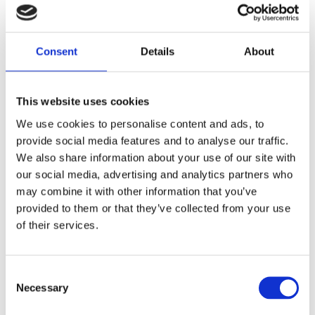
nan
Dela med dig
Consent
Details
About
F
a
c
This website uses cookies
e
b
Omdömen
We use cookies to personalise content and ads, to
o
o
provide social media features and to analyse our traffic.
k
Du
We also share information about your use of our site with
our social media, advertising and analytics partners who
may combine it with other information that you’ve
provided to them or that they’ve collected from your use
of their services.
C
Bli den första att lämna ett omdöme.
Necessary
o
Lathund, modeller
n