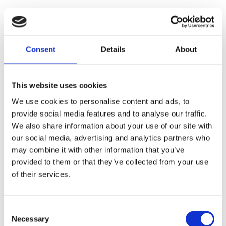
Front; Kommer att passa endast dubbel skivmodeller; 11/16"
borr
Consent
Details
About
Dela med dig
F
a
This website uses cookies
c
e
We use cookies to personalise content and ads, to
b
provide social media features and to analyse our traffic.
Omdömen
o
o
We also share information about your use of our site with
k
Du
our social media, advertising and analytics partners who
may combine it with other information that you’ve
provided to them or that they’ve collected from your use
of their services.
C
Necessary
o
Bli den första att lämna ett omdöme.