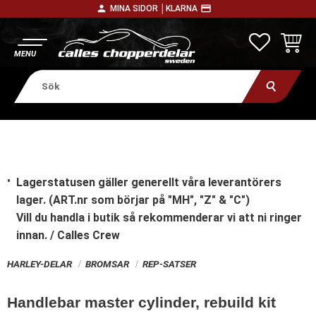
person
payment
MINA SIDOR │
KLARNA
Meny
FAVORITE
KUNDV
Lagerstatusen gäller generellt våra leverantörers
lager. (ART.nr som börjar på "MH", "Z" & "C")
Vill du handla i butik
så rekommenderar vi att ni ringer
innan. / Calles Crew
HARLEY-DELAR
BROMSAR
REP-SATSER
Handlebar master cylinder, rebuild kit