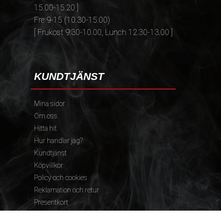
15.00-15.20 ]
Fre 9-15 (10.30-15.00)
[ Frukost 9.30-10.00, Lunch 12.30-13.00 ]
KUNDTJÄNST
Mina sidor
Om oss
Hitta hit
Hur handlar jag?
Kundtjänst
Köpvillkor
Policy och cookies
Reklamation och retur
Presentkort