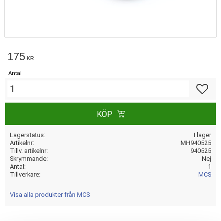
175
KR
Antal
Lägg till
KÖP
Lagerstatus
I lager
Artikelnr
MH940525
Tillv. artikelnr
940525
Skrymmande
Nej
Antal
1
Tillverkare
MCS
Visa alla produkter från MCS