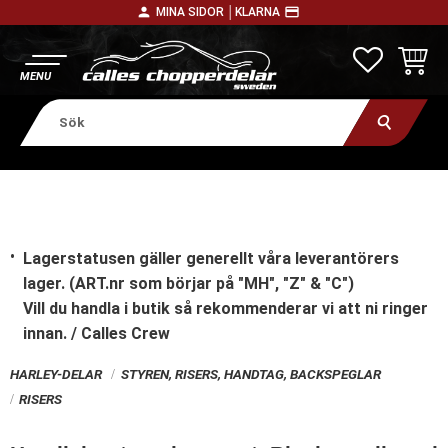
person
payment
MINA SIDOR │
KLARNA
Meny
FAVORITE
KUNDV
Lagerstatusen gäller generellt våra leverantörers
lager. (ART.nr som börjar på "MH", "Z" & "C")
Vill du handla i butik
så rekommenderar vi att ni ringer
innan. / Calles Crew
HARLEY-DELAR
STYREN, RISERS, HANDTAG, BACKSPEGLAR
RISERS