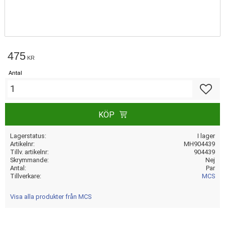
475
KR
Antal
Lägg till
KÖP
Lagerstatus
I lager
Artikelnr
MH904439
Tillv. artikelnr
904439
Skrymmande
Nej
Antal
Par
Tillverkare
MCS
Visa alla produkter från MCS