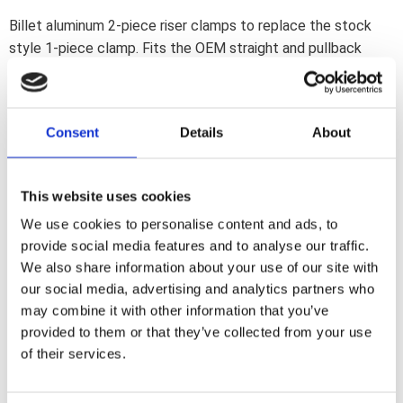
Billet aluminum 2-piece riser clamps to replace the stock
style 1-piece clamp. Fits the OEM straight and pullback
stock style risers; with 3-1/2" distance between riser mount
bolts and offset top clamp bolts; and all handlebars with 1"
diameter clamping area; as used on various 73-up Big Twin
Consent
Details
About
and XL Sportster models with 1" diameter handlebars.
Dela med dig
This website uses cookies
F
We use cookies to personalise content and ads, to
a
provide social media features and to analyse our traffic.
c
e
We also share information about your use of our site with
b
our social media, advertising and analytics partners who
Omdömen
o
o
may combine it with other information that you’ve
k
Du
provided to them or that they’ve collected from your use
of their services.