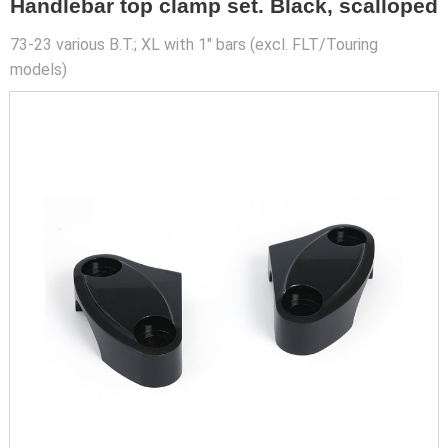
Handlebar top clamp set. Black, scalloped
73-23 various B.T.; XL with 1" bars (excl. FLT/Touring
models)