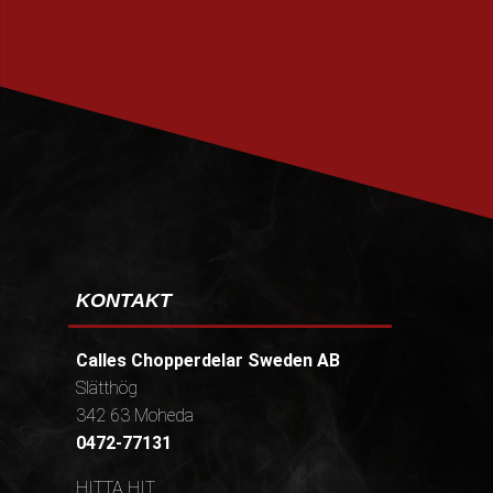
PRENUMERERA
KONTAKT
Calles Chopperdelar Sweden AB
Slätthög
342 63 Moheda
0472-77131
HITTA HIT