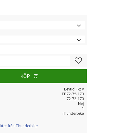
Lägg till i favoriter
KÖP
Levtid 1-2 v
TB72-72-170
72-72-170
Nej
1
Thunderbike
ukter från Thunderbike