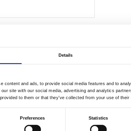
ls on Softail 00-07.
D
Details
es a Load Equalizer (if required).
e content and ads, to provide social media features and to analy
 our site with our social media, advertising and analytics partn
 provided to them or that they’ve collected from your use of their
Preferences
Statistics