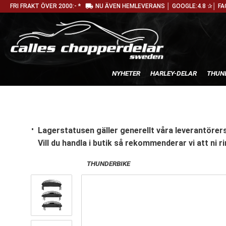
local_shipping
FRI FRAKT ÖVER 2000:- *
NU ÄVEN HEMLEVERANS │ GOOGLE:4.8 ✰│ FA
NYHETER
HARLEY-DELAR
THUN
Lagerstatusen gäller generellt våra leverantörers
Vill du handla i butik
så rekommenderar vi att ni ri
THUNDERBIKE