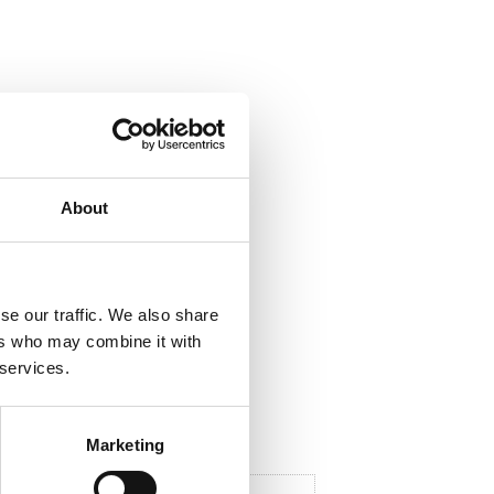
ela med dig
F
a
About
c
e
b
o
o
k
se our traffic. We also share
ers who may combine it with
 services.
Marketing