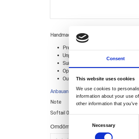
Handmade steel rear fender for 18" whee
Prepared for mounting the ECM
Unpainted, includes mounting kit
Consent
Suitable for two persons
Optional with integrated taillight
Our Fender with LED lightning includ
This website uses cookies
We use cookies to personalis
Anbauanleitung / Manual (DE/EN)
information about your use of
Note
other information that you’ve
Softail 00-07
C
Necessary
o
Omdömen
n