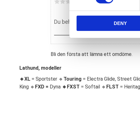
s
Du
e
n
DENY
t
S
e
l
e
Bli den första att lämna ett omdöme.
c
Lathund, modeller
t
i
🔹XL
= Sportster 🔹
Touring
= Electra Glide, Street Gli
o
King 🔹
FXD =
Dyna
🔹
FXST
= Softail 🔹
FLST
= Herita
n