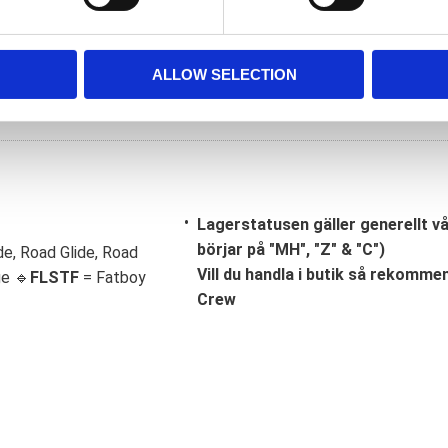
ALLOW SELECTION
Lagerstatusen gäller generellt v
börjar på "MH", "Z" & "C")
de, Road Glide, Road
Vill du handla i butik så rekommend
ge 🔹
FLSTF
= Fatboy
Crew