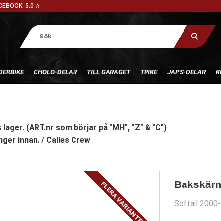
CEBOOK: 5.0 ✰
DERBIKE
CHOLO-DELAR
TILL GARAGET
TRIKE
JAPS-DELAR
K
 lager. (ART.nr som börjar på "MH", "Z" & "C")
nger innan. / Calles Crew
Bakskärm
FLERA VARIANTER
Softail 2000