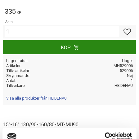
335
KR
Antal
Lägg till
KÖP
Lagerstatus
I lager
Artikelnr
MH529006
Tillv. artikelnr
529006
Skrymmande
Nej
Antal
1
Tillverkare
HEIDENAU
Visa alla produkter från HEIDENAU
15"-16" 130/90-160/80-MT-MU90