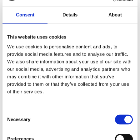
Dela med dig
F
Consent
Details
About
a
c
e
b
This website uses cookies
Omdömen
o
o
We use cookies to personalise content and ads, to
k
Du
provide social media features and to analyse our traffic.
We also share information about your use of our site with
our social media, advertising and analytics partners who
may combine it with other information that you’ve
provided to them or that they’ve collected from your use
of their services.
Bli den första att lämna ett omdöme.
C
Lathund, modeller
Necessary
o
n
🔹XL
= Sportster 🔹
Touring
= Electra Glide, Street Glide,
s
Road Glide, Road King 🔹
FXD =
Dyna
🔹
FXST
= Softail
Preferences