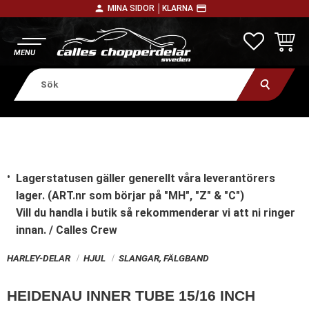
person
payment
MINA SIDOR │
KLARNA
Meny
FAVORITE
KUNDV
Lagerstatusen gäller generellt våra leverantörers
lager. (ART.nr som börjar på "MH", "Z" & "C")
Vill du handla i butik
så rekommenderar vi att ni ringer
innan. / Calles Crew
HARLEY-DELAR
HJUL
SLANGAR, FÄLGBAND
HEIDENAU INNER TUBE 15/16 INCH