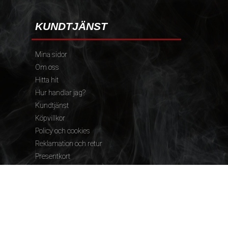
KUNDTJÄNST
Mina sidor
Om oss
Hitta hit
Hur handlar jag?
Kundtjänst
Köpvillkor
Policy och cookies
Reklamation och retur
Presentkort
FÖLJ OSS