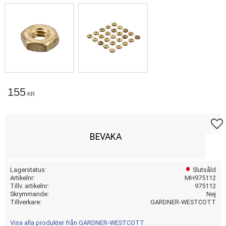
155
KR
Lägg t
BEVAKA
Lagerstatus
Slutsåld
Artikelnr
MH975112
Tillv. artikelnr
975112
Skrymmande
Nej
Tillverkare
GARDNER-WESTCOTT
Visa alla produkter från GARDNER-WESTCOTT