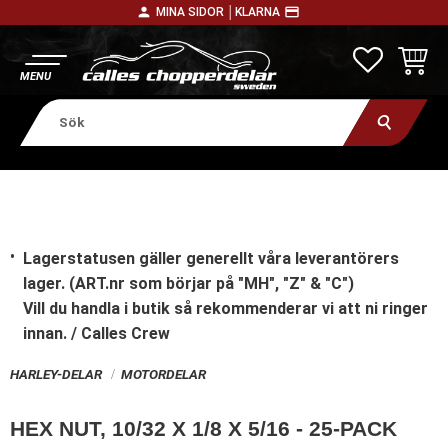
person
payment
MINA SIDOR │
KLARNA
Meny
FAVORITE
KUNDV
Lagerstatusen gäller generellt våra leverantörers
lager. (ART.nr som börjar på "MH", "Z" & "C")
Vill du handla i butik
så rekommenderar vi att ni ringer
innan. / Calles Crew
HARLEY-DELAR
MOTORDELAR
HEX NUT, 10/32 X 1/8 X 5/16 - 25-PACK