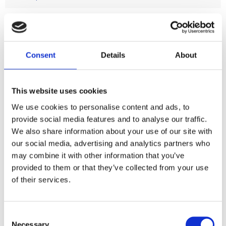
nan
Consent
Details
About
Dela med dig
F
This website uses cookies
a
c
We use cookies to personalise content and ads, to
e
b
provide social media features and to analyse our traffic.
Omdömen
o
We also share information about your use of our site with
o
k
our social media, advertising and analytics partners who
Du
may combine it with other information that you’ve
provided to them or that they’ve collected from your use
of their services.
C
Necessary