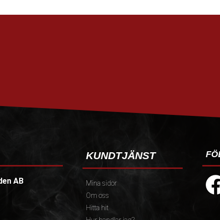
FÖ
KUNDTJÄNST
den AB
Mina sidor
Om oss
Hitta hit