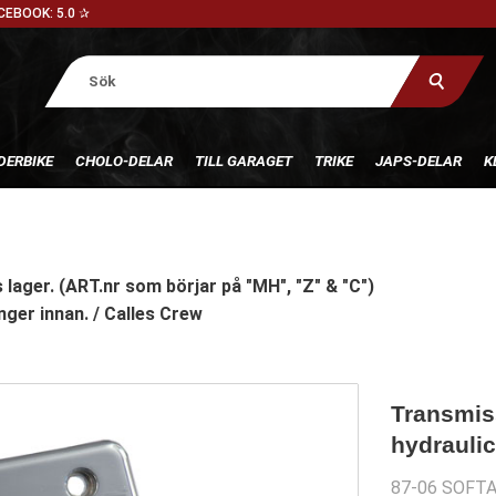
CEBOOK: 5.0 ✰
DERBIKE
CHOLO-DELAR
TILL GARAGET
TRIKE
JAPS-DELAR
K
 lager. (ART.nr som börjar på "MH", "Z" & "C")
nger innan. / Calles Crew
Transmis
hydrauli
87-06 SOFTAI