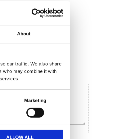
About
ela med dig
F
a
c
se our traffic. We also share
e
ers who may combine it with
b
o
 services.
o
k
Marketing
ALLOW ALL