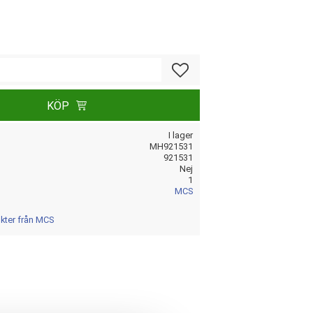
Lägg till i favoriter
KÖP
I lager
MH921531
921531
Nej
1
MCS
ukter från MCS