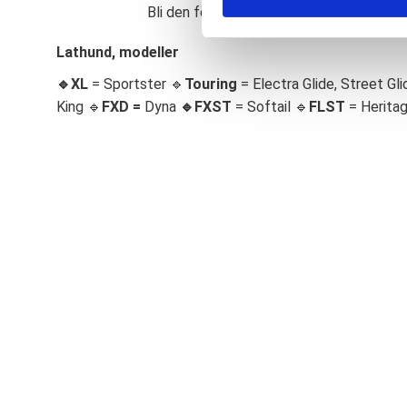
Bli den första att lämna ett omdöme.
S
e
Lathund, modeller
l
🔹XL
= Sportster 🔹
Touring
= Electra Glide, Street Gli
e
c
King 🔹
FXD =
Dyna
🔹
FXST
= Softail 🔹
FLST
= Herita
t
i
o
n