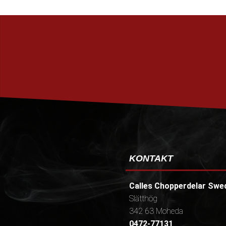
KONTAKT
Calles Chopperdelar Swe
Slätthög
342 63 Moheda
0472-77131