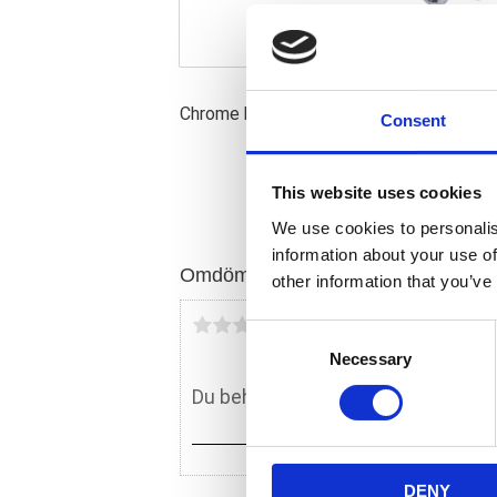
Chrome billet aluminum transmission end
Consent
This website uses cookies
We use cookies to personalis
information about your use of
Omdömen
other information that you’ve
Du
C
Necessary
o
n
s
e
n
DENY
t