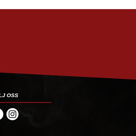
PRENUMERERA
LJ OSS