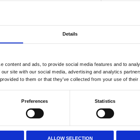
 cover; for 11/16" bore master cylinders
Details
D
e content and ads, to provide social media features and to analy
 our site with our social media, advertising and analytics partn
 provided to them or that they’ve collected from your use of their
Preferences
Statistics
ALLOW SELECTION