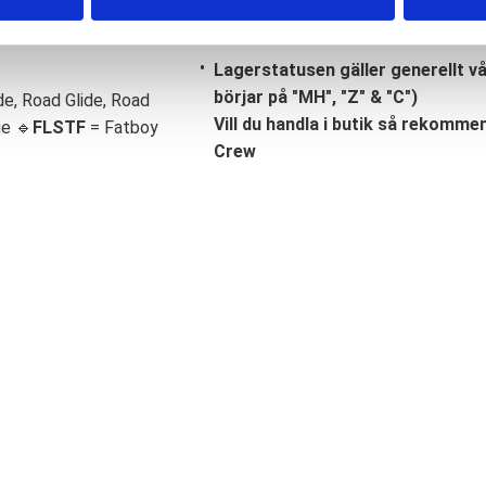
Lagerstatusen gäller generellt v
börjar på "MH", "Z" & "C")
de, Road Glide, Road
Vill du handla i butik så rekommend
ge 🔹
FLSTF
= Fatboy
Crew