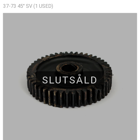
37-73 45" SV (1 USED)
SLUTSÅLD