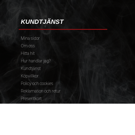
KUNDTJÄNST
Mina sidor
Om oss
Hitta hit
Hur handlar jag?
Kundtjänst
Köpvillkor
Policy och cookies
Reklamation och retur
Presentkort
FÖLJ OSS