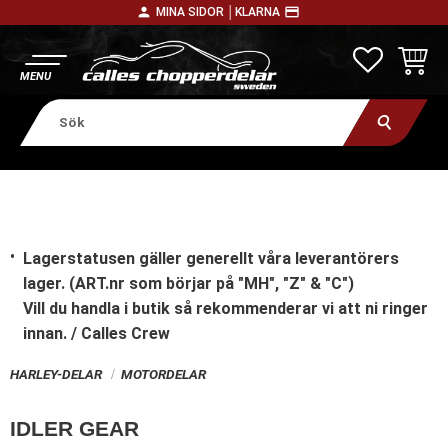
person
payment
MINA SIDOR │
KLARNA
Meny
FAVORITE
KUNDV
Lagerstatusen gäller generellt våra leverantörers
lager. (ART.nr som börjar på "MH", "Z" & "C")
Vill du handla i butik
så rekommenderar vi att ni ringer
innan. / Calles Crew
HARLEY-DELAR
MOTORDELAR
IDLER GEAR