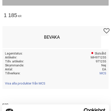
1 185
KR
Lägg t
BEVAKA
Lagerstatus
Slutsåld
Artikelnr
MH971255
Tillv. artikelnr
971255
Skrymmande
Nej
Antal
EA
Tillverkare
MCS
Visa alla produkter från MCS
nan