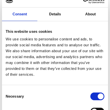
Dela med dig
Consent
Details
About
F
a
c
e
This website uses cookies
b
Omdömen
o
We use cookies to personalise content and ads, to
o
k
provide social media features and to analyse our traffic.
Du
We also share information about your use of our site with
our social media, advertising and analytics partners who
may combine it with other information that you’ve
provided to them or that they’ve collected from your use
of their services.
Bli den första att lämna ett omdöme.
C
Necessary
o
Lathund, modeller
n
🔹XL
= Sportster 🔹
Touring
= Electra Glide, Street Glide,
s