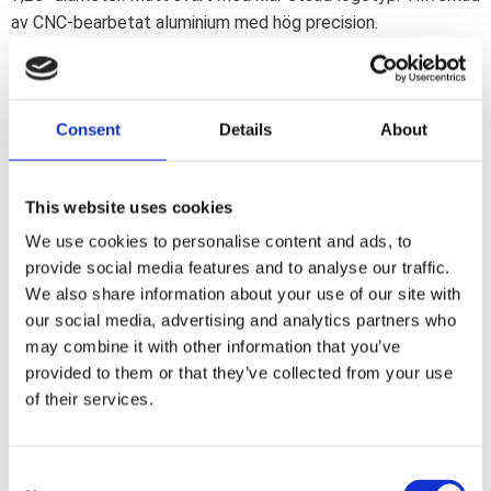
av CNC-bearbetat aluminium med hög precision.
Frågetecknet med Larrys klassiska CNC-etsade "Question
Everything"-logotyp. Här möts arv, stil och frihet i det
originala och unika Indian Larry derby coveret.
Consent
Details
About
Dela med dig
F
This website uses cookies
a
We use cookies to personalise content and ads, to
c
e
provide social media features and to analyse our traffic.
b
Omdömen
We also share information about your use of our site with
o
o
our social media, advertising and analytics partners who
k
Du
may combine it with other information that you’ve
provided to them or that they’ve collected from your use
of their services.
C