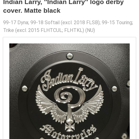
Indian Larry, ''Indian Larry'' logo derby
cover. Matte black
99-17 Dyna; 99-18 Softail (excl. 2018 FLSB); 99-15 Touring;
Trike (excl. 2015 FLHTCUL; FLHTKL) (NU)