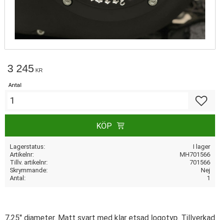
3 245
KR
Antal
Lägg till
KÖP
Lagerstatus
I lager
Artikelnr
MH701566
Tillv. artikelnr
701566
Skrymmande
Nej
Antal
1
7,25" diameter. Matt svart med klar etsad logotyp. Tillverkad