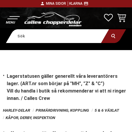
person
payment
MINA SIDOR │
KLARNA
Meny
FAVORITE
KUNDV
Lagerstatusen gäller generellt våra leverantörers
lager. (ART.nr som börjar på "MH", "Z" & "C")
Vill du handla i butik
så rekommenderar vi att ni ringer
innan. / Calles Crew
HARLEY-DELAR
PRIMÄRDRIVNING, KOPPLING
5 & 6 VÄXLAT
KÅPOR, DERBY, INSPEKTION