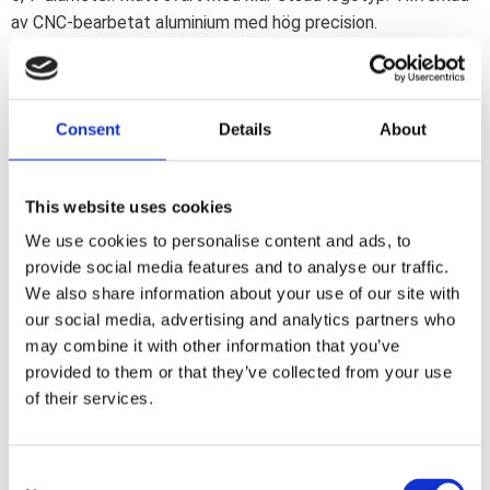
av CNC-bearbetat aluminium med hög precision.
Frågetecknet med Larrys klassiska CNC-etsade "Question
Everything"-logotyp. Här möts arv, stil och frihet i det
originala och unika Indian Larry derby coveret.
Consent
Details
About
Dela med dig
F
This website uses cookies
a
We use cookies to personalise content and ads, to
c
e
provide social media features and to analyse our traffic.
b
Omdömen
We also share information about your use of our site with
o
o
our social media, advertising and analytics partners who
k
Du
may combine it with other information that you’ve
provided to them or that they’ve collected from your use
of their services.
C