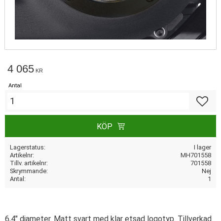
4 065
KR
Antal
Lägg till
KÖP
Lagerstatus
I lager
Artikelnr
MH701558
Tillv. artikelnr
701558
Skrymmande
Nej
Antal
1
6,4" diameter. Matt svart med klar etsad logotyp. Tillverkad