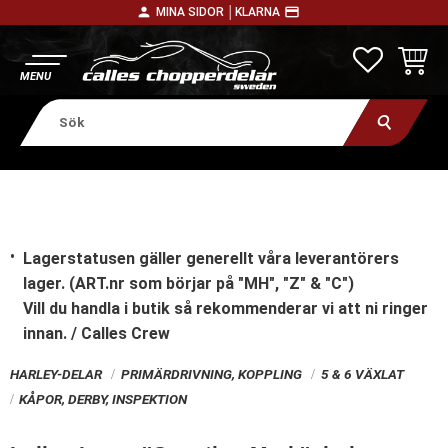
person
payment
MINA SIDOR │
KLARNA
Meny
FAVORITE
KUNDV
Lagerstatusen gäller generellt våra leverantörers
lager. (ART.nr som börjar på "MH", "Z" & "C")
Vill du handla i butik
så rekommenderar vi att ni ringer
innan. / Calles Crew
HARLEY-DELAR
PRIMÄRDRIVNING, KOPPLING
5 & 6 VÄXLAT
KÅPOR, DERBY, INSPEKTION