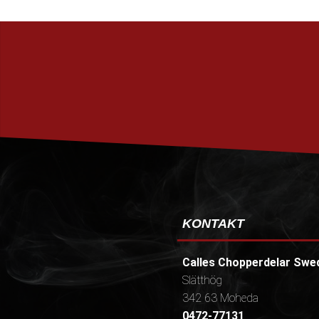
KONTAKT
Calles Chopperdelar Swe
Slätthög
342 63 Moheda
0472-77131