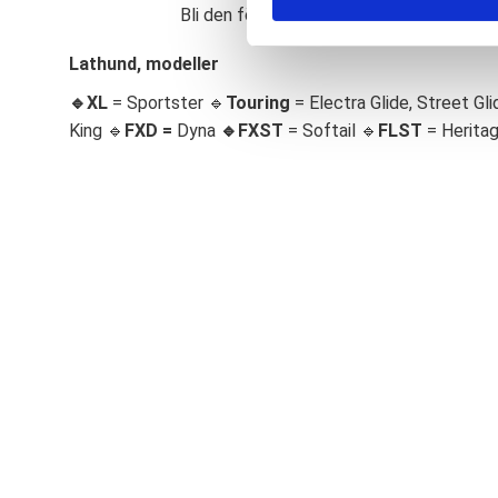
Bli den första att lämna ett omdöme.
S
e
Lathund, modeller
l
🔹XL
= Sportster 🔹
Touring
= Electra Glide, Street Gli
e
c
King 🔹
FXD =
Dyna
🔹
FXST
= Softail 🔹
FLST
= Herita
t
i
o
n