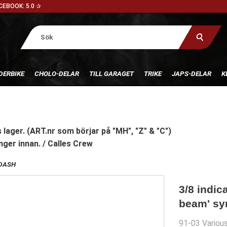
CEBOOK: 5.0 ✰
DERBIKE
CHOLO-DELAR
TILL GARAGET
TRIKE
JAPS-DELAR
K
 lager. (ART.nr som börjar på "MH", "Z" & "C")
nger innan. / Calles Crew
DASH
3/8 indica
beam' sy
91-03 Variou