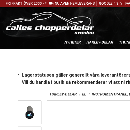
local_shipping
FRI FRAKT ÖVER 2000:- *
NU ÄVEN HEMLEVERANS │ GOOGLE:4.8 ✰│ FA
NYHETER
HARLEY-DELAR
THUN
Lagerstatusen gäller generellt våra leverantörers
Vill du handla i butik
så rekommenderar vi att ni ri
HARLEY-DELAR
EL
INSTRUMENTPANEL, 