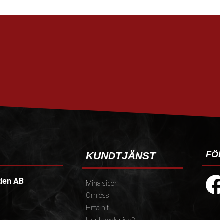
FÖ
KUNDTJÄNST
den AB
Mina sidor
Om oss
Hitta hit