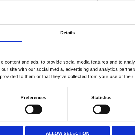
eter ljus. Innehåller elektriska ledningar. OEM-
Details
D
e content and ads, to provide social media features and to analy
 our site with our social media, advertising and analytics partn
 provided to them or that they’ve collected from your use of their
Preferences
Statistics
ALLOW SELECTION