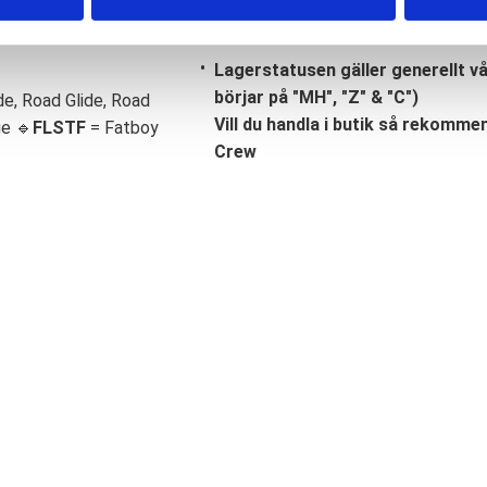
Lagerstatusen gäller generellt v
börjar på "MH", "Z" & "C")
de, Road Glide, Road
Vill du handla i butik så rekommend
ge 🔹
FLSTF
= Fatboy
Crew