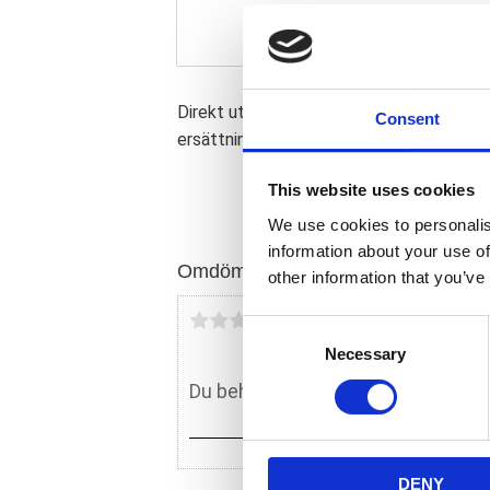
Direkt utbyte indikator ljus för 3/8" diam
Consent
ersättning referens OEM 68023-92A.
This website uses cookies
We use cookies to personalis
information about your use of
Omdömen
other information that you’ve
Du
C
Necessary
o
n
s
e
n
DENY
t