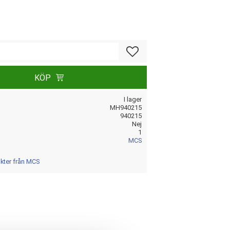
Lägg till i favoriter
KÖP
I lager
MH940215
940215
Nej
1
MCS
ukter från MCS