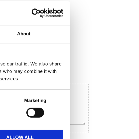
About
ela med dig
F
a
c
se our traffic. We also share
e
ers who may combine it with
b
o
 services.
o
k
Marketing
ALLOW ALL