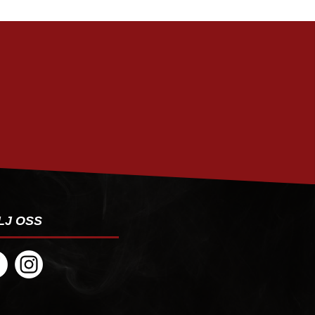
PRENUMERERA
LJ OSS