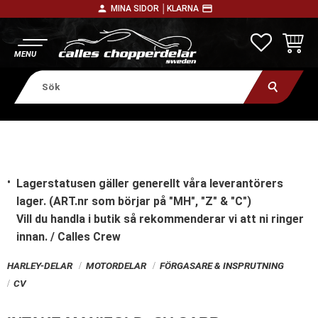
person
payment
MINA SIDOR │
KLARNA
Meny
FAVORITE
KUNDV
Lagerstatusen gäller generellt våra leverantörers
lager. (ART.nr som börjar på "MH", "Z" & "C")
Vill du handla i butik
så rekommenderar vi att ni ringer
innan. / Calles Crew
HARLEY-DELAR
MOTORDELAR
FÖRGASARE & INSPRUTNING
CV