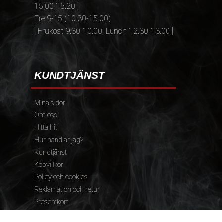
15.00-15.20 ]
Fre 9-15 (10.30-15.00)
[ Frukost 9.30-10.00, Lunch 12.30-13.00 ]
KUNDTJÄNST
Mina sidor
Om oss
Hitta hit
Hur handlar jag?
Kundtjänst
Köpvillkor
Policy och cookies
Reklamation och retur
Presentkort