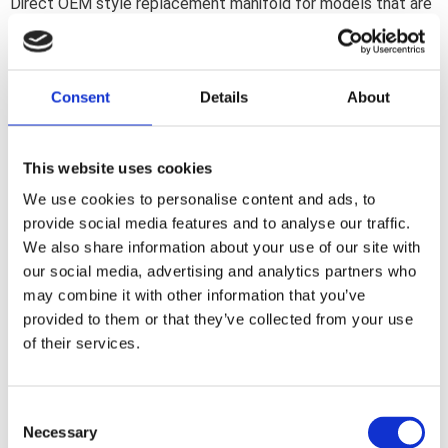
Direct OEM style replacement manifold for models that are
equipped with the stock Constant Vacuum carburetor. OEM
replacement reference 27024-04.
Consent
Details
About
Dela med dig
F
a
This website uses cookies
c
e
We use cookies to personalise content and ads, to
b
Omdömen
provide social media features and to analyse our traffic.
o
o
We also share information about your use of our site with
k
Du
our social media, advertising and analytics partners who
may combine it with other information that you’ve
provided to them or that they’ve collected from your use
of their services.
C
Necessary
o
Bli den första att lämna ett omdöme.