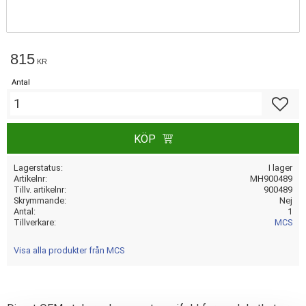
815
KR
Antal
Lägg till
KÖP
Lagerstatus
I lager
Artikelnr
MH900489
Tillv. artikelnr
900489
Skrymmande
Nej
Antal
1
Tillverkare
MCS
Visa alla produkter från MCS