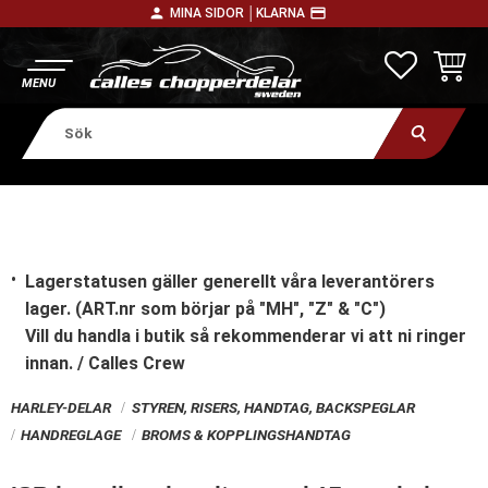
person
payment
MINA SIDOR │
KLARNA
Meny
FAVORITE
KUNDV
Lagerstatusen gäller generellt våra leverantörers
lager. (ART.nr som börjar på "MH", "Z" & "C")
Vill du handla i butik
så rekommenderar vi att ni ringer
innan. / Calles Crew
HARLEY-DELAR
STYREN, RISERS, HANDTAG, BACKSPEGLAR
HANDREGLAGE
BROMS & KOPPLINGSHANDTAG