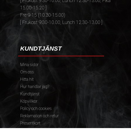
[ Frukost 9.30-10.00, Lunch 12.30-13.00, Fika
15.00-15.20 ]
Fre 9-15 (10.30-15.00)
[ Frukost 9.30-10.00, Lunch 12.30-13.00 ]
KUNDTJÄNST
Mina sidor
Om oss
Hitta hit
Hur handlar jag?
Kundtjänst
Köpvillkor
Policy och cookies
Reklamation och retur
Presentkort