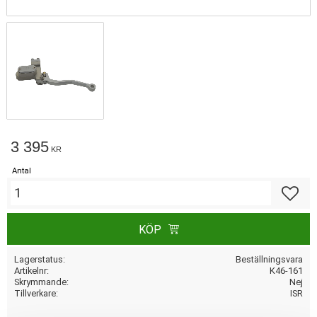
3 395
KR
Antal
Lägg till
KÖP
Lagerstatus
Beställningsvara
Artikelnr
K46-161
Skrymmande
Nej
Tillverkare
ISR