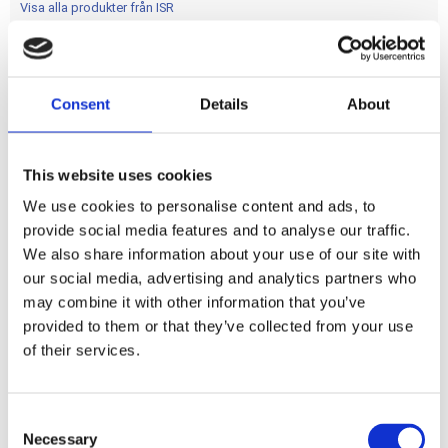
Visa alla produkter från ISR
Consent
Details
About
Dela med dig
F
This website uses cookies
a
c
We use cookies to personalise content and ads, to
e
b
provide social media features and to analyse our traffic.
Omdömen
o
We also share information about your use of our site with
o
k
our social media, advertising and analytics partners who
Du
may combine it with other information that you’ve
provided to them or that they’ve collected from your use
of their services.
C
Necessary
o