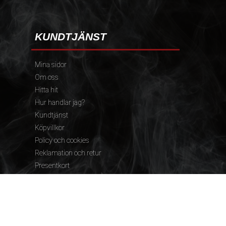
KUNDTJÄNST
Mina sidor
Om oss
Hitta hit
Hur handlar jag?
Kundtjänst
Köpvillkor
Policy och cookies
Reklamation och retur
Presentkort
FÖLJ OSS