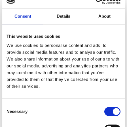
Dela med dig
Consent
Details
About
F
a
c
e
This website uses cookies
b
Omdömen
o
We use cookies to personalise content and ads, to
o
k
provide social media features and to analyse our traffic.
Du
We also share information about your use of our site with
our social media, advertising and analytics partners who
may combine it with other information that you’ve
provided to them or that they’ve collected from your use
of their services.
Bli den första att lämna ett omdöme.
C
Necessary
o
Lathund, modeller
n
🔹XL
= Sportster 🔹
Touring
= Electra Glide, Street Glide,
s