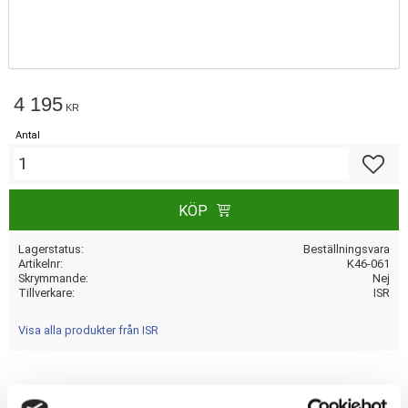
4 195
KR
Antal
Lägg till
KÖP
Lagerstatus
Beställningsvara
Artikelnr
K46-061
Skrymmande
Nej
Tillverkare
ISR
Visa alla produkter från ISR