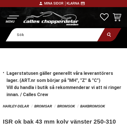
person
payment
MINA SIDOR │
KLARNA
Meny
FAVORITE
KUNDV
Lagerstatusen gäller generellt våra leverantörers
lager. (ART.nr som börjar på "MH", "Z" & "C")
Vill du handla i butik
så rekommenderar vi att ni ringer
innan. / Calles Crew
HARLEY-DELAR
BROMSAR
BROMSOK
BAKBROMSOK
ISR ok bak 43 mm kolv vänster 250-310