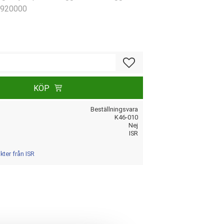
H920000
Lägg till i favoriter
KÖP
Beställningsvara
K46-010
Nej
ISR
kter från ISR