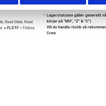
Lagerstatusen gäller generellt v
börjar på "MH", "Z" & "C")
de, Road Glide, Road
Vill du handla i butik så rekommend
ge 🔹
FLSTF
= Fatboy
Crew