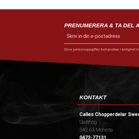
PRENUMERERA & TA DEL 
Dina personuppgifter behandlas i enlighet 
KONTAKT
Calles Chopperdelar Swe
Slätthög
342 63 Moheda
0472-77131