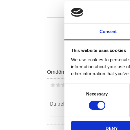
Consent
This website uses cookies
We use cookies to personalis
information about your use of
Omdömen
other information that you’ve
Du
C
Necessary
o
n
s
e
n
DENY
t