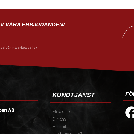
AV VÅRA ERBJUDANDEN!
med vår
integritetspolicy
.
FÖ
KUNDTJÄNST
den AB
Mina sidor
Om oss
Hitta hit