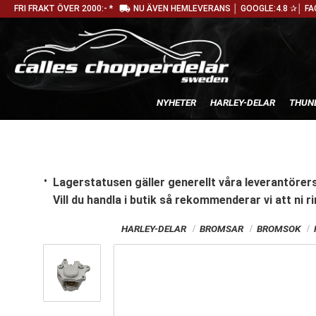
local_shipping
FRI FRAKT ÖVER 2000:- *
NU ÄVEN HEMLEVERANS │ GOOGLE:4.8 ✰│ FA
NYHETER
HARLEY-DELAR
THUN
Lagerstatusen gäller generellt våra leverantörers
Vill du handla i butik
så rekommenderar vi att ni ri
HARLEY-DELAR
BROMSAR
BROMSOK