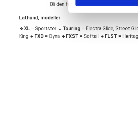
Bli den första att lämna ett omdöme.
S
e
Lathund, modeller
l
🔹XL
= Sportster 🔹
Touring
= Electra Glide, Street Gli
e
c
King 🔹
FXD =
Dyna
🔹
FXST
= Softail 🔹
FLST
= Herita
t
i
o
n