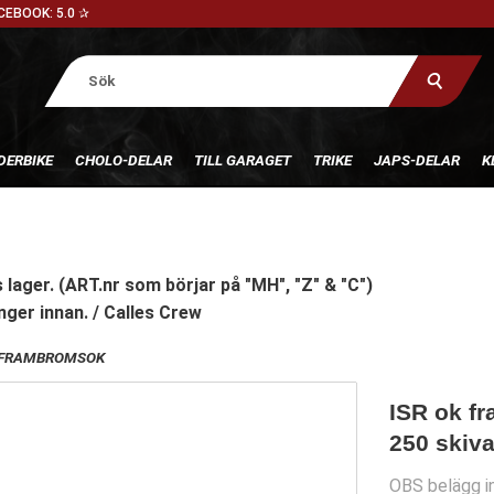
CEBOOK: 5.0 ✰
DERBIKE
CHOLO-DELAR
TILL GARAGET
TRIKE
JAPS-DELAR
K
 lager. (ART.nr som börjar på "MH", "Z" & "C")
nger innan. / Calles Crew
FRAMBROMSOK
ISR ok f
250 skiv
OBS belägg in