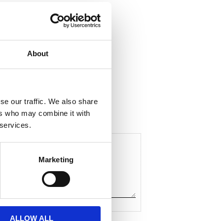
About
ela med dig
F
a
c
se our traffic. We also share
e
ers who may combine it with
b
o
 services.
o
k
Marketing
ALLOW ALL