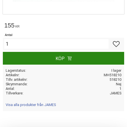
155
KR
Antal
Lägg till
KÖP
Lagerstatus
I lager
Artikelnr
MH518210
Tillv. artikelnr
518210
Skrymmande
Nej
Antal
1
Tillverkare
JAMES
Visa alla produkter från JAMES