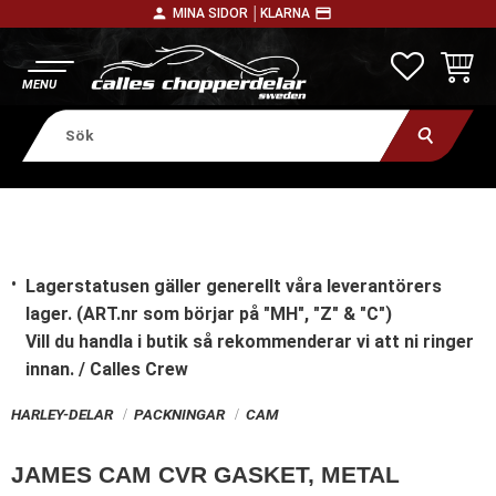
person
payment
MINA SIDOR │
KLARNA
Meny
FAVORITE
KUNDV
Lagerstatusen gäller generellt våra leverantörers
lager. (ART.nr som börjar på "MH", "Z" & "C")
Vill du handla i butik
så rekommenderar vi att ni ringer
innan. / Calles Crew
HARLEY-DELAR
PACKNINGAR
CAM
JAMES CAM CVR GASKET, METAL