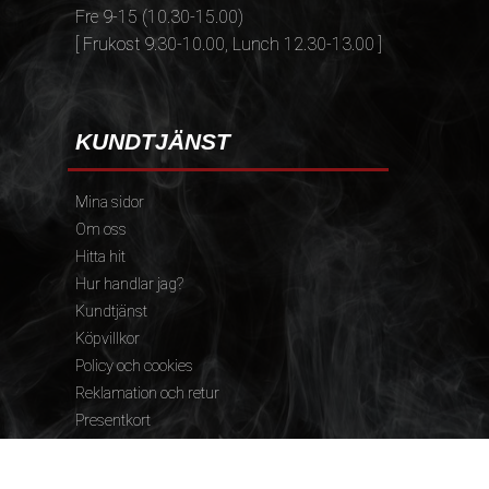
Fre 9-15 (10.30-15.00)
[ Frukost 9.30-10.00, Lunch 12.30-13.00 ]
KUNDTJÄNST
Mina sidor
Om oss
Hitta hit
Hur handlar jag?
Kundtjänst
Köpvillkor
Policy och cookies
Reklamation och retur
Presentkort