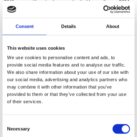
.036" paper with a steel core and a dual layer silicone. OEM
replacement reference 25225-93; 25225-93A; 25225-93B
Consent
Details
About
Dela med dig
F
a
c
This website uses cookies
e
We use cookies to personalise content and ads, to
b
Omdömen
o
provide social media features and to analyse our traffic.
o
We also share information about your use of our site with
k
Du
our social media, advertising and analytics partners who
may combine it with other information that you’ve
provided to them or that they’ve collected from your use
of their services.
C
Bli den första att lämna ett omdöme.
Necessary
o