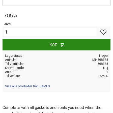
705
KR
Antal
Lägg till
KÖP
Lagerstatus
I lager
Artikelnr
MH568375
Tillv. artikelnr
568375
Skrymmande
Nej
Antal
1
Tillverkare
JAMES
Visa alla produkter från JAMES
Complete with all gaskets and seals you need when the