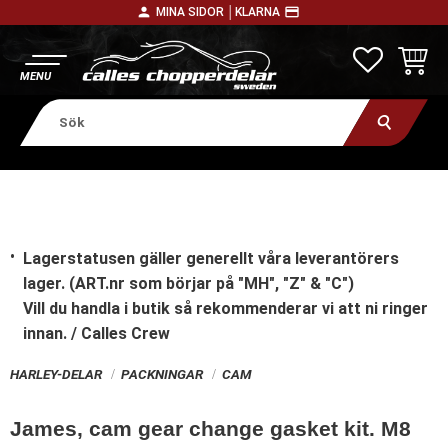
person
payment
MINA SIDOR │
KLARNA
Meny
FAVORITE
KUNDV
Lagerstatusen gäller generellt våra leverantörers
lager. (ART.nr som börjar på "MH", "Z" & "C")
Vill du handla i butik
så rekommenderar vi att ni ringer
innan. / Calles Crew
HARLEY-DELAR
PACKNINGAR
CAM
James, cam gear change gasket kit. M8