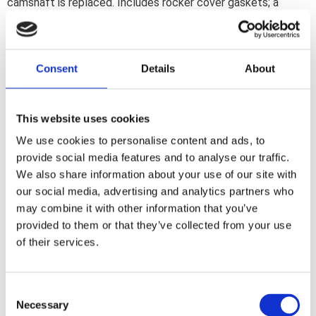
camshaft is replaced. Includes rocker cover gaskets; a
silicone bead cam cover gasket; lifter block gaskets; oil
pump seals and a pushrod cover seal kit.
Consent
Details
About
Dela med dig
F
a
This website uses cookies
c
e
We use cookies to personalise content and ads, to
b
Omdömen
provide social media features and to analyse our traffic.
o
o
We also share information about your use of our site with
k
Du
our social media, advertising and analytics partners who
may combine it with other information that you’ve
provided to them or that they’ve collected from your use
of their services.
C
Necessary
o
Bli den första att lämna ett omdöme.