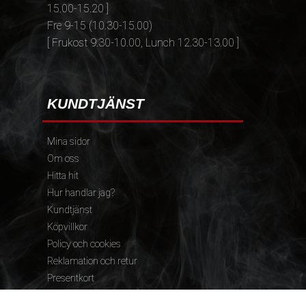
15.00-15.20 ]
Fre 9-15 (10.30-15.00)
[ Frukost 9.30-10.00, Lunch 12.30-13.00 ]
KUNDTJÄNST
Mina sidor
Om oss
Hitta hit
Hur handlar jag?
Kundtjänst
Köpvillkor
Policy och cookies
Reklamation och retur
Presentkort