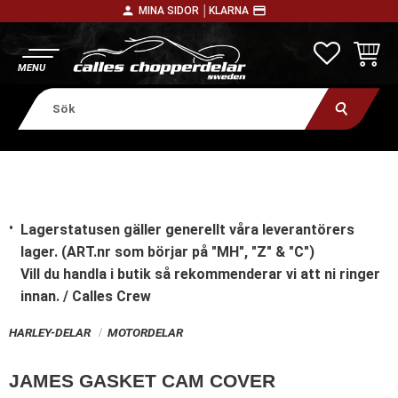
person
payment
MINA SIDOR │
KLARNA
Meny
FAVORITE
KUNDV
Lagerstatusen gäller generellt våra leverantörers
lager. (ART.nr som börjar på "MH", "Z" & "C")
Vill du handla i butik
så rekommenderar vi att ni ringer
innan. / Calles Crew
HARLEY-DELAR
MOTORDELAR
JAMES GASKET CAM COVER