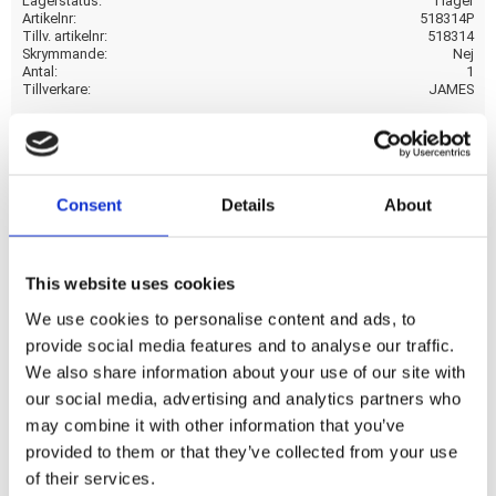
Lagerstatus
I lager
Artikelnr
518314P
Tillv. artikelnr
518314
Skrymmande
Nej
Antal
1
Tillverkare
JAMES
Visa alla produkter från JAMES
Consent
Details
About
.020" thick fiber reinforced paper. OEM replacement
reference 25226-37; 25226-37A / early 598-37A.
This website uses cookies
We use cookies to personalise content and ads, to
Dela med dig
provide social media features and to analyse our traffic.
F
We also share information about your use of our site with
a
c
our social media, advertising and analytics partners who
e
may combine it with other information that you’ve
b
Omdömen
o
provided to them or that they’ve collected from your use
o
of their services.
k
Du