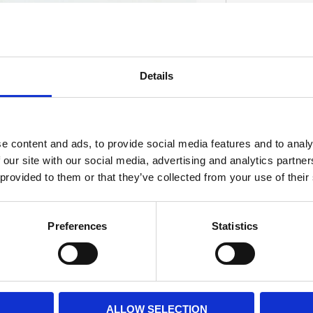
oamet gasket material has an aluminum core
Details
yer bonded to both sides. OEM replacement
D
e content and ads, to provide social media features and to analy
 our site with our social media, advertising and analytics partn
 provided to them or that they’ve collected from your use of their
Preferences
Statistics
ALLOW SELECTION