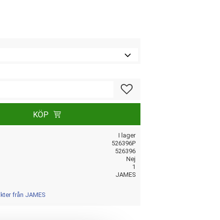
Lägg till i favoriter
KÖP
I lager
526396P
526396
Nej
1
JAMES
ukter från JAMES