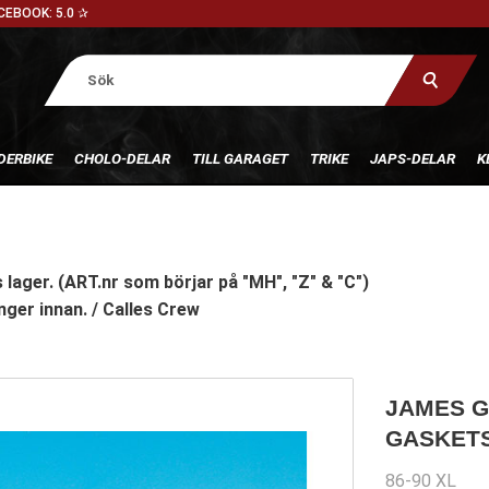
CEBOOK: 5.0 ✰
DERBIKE
CHOLO-DELAR
TILL GARAGET
TRIKE
JAPS-DELAR
K
 lager. (ART.nr som börjar på "MH", "Z" & "C")
nger innan. / Calles Crew
JAMES G
GASKET
86-90 XL