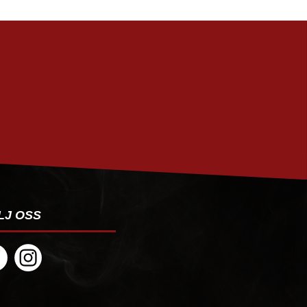
PRENUMERERA
LJ OSS