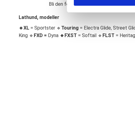
Bli den första att lämna ett omdöme.
S
e
Lathund, modeller
l
🔹XL
= Sportster 🔹
Touring
= Electra Glide, Street Gli
e
c
King 🔹
FXD =
Dyna
🔹
FXST
= Softail 🔹
FLST
= Herita
t
i
o
n