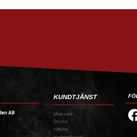
FÖ
KUNDTJÄNST
den AB
Mina sidor
Om oss
Hitta hit