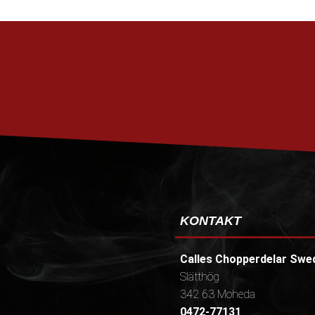
KONTAKT
Calles Chopperdelar Swe
Slätthög
342 63 Moheda
0472-77131