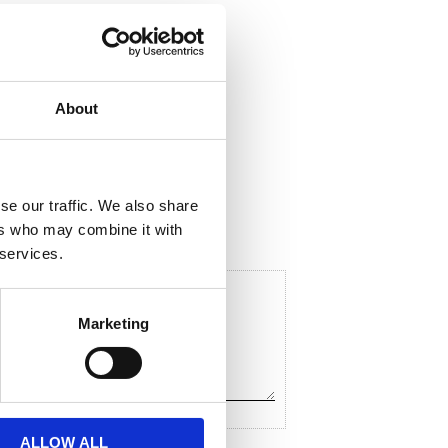
About
ela med dig
F
a
c
se our traffic. We also share
e
ers who may combine it with
b
o
 services.
o
k
Marketing
ALLOW ALL