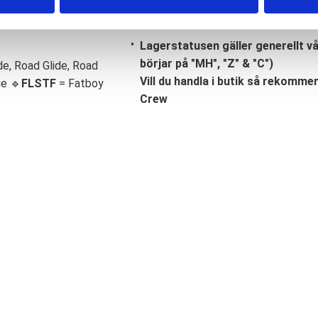
Lagerstatusen gäller generellt v
börjar på "MH", "Z" & "C")
de, Road Glide, Road
Vill du handla i butik så rekommend
ge 🔹
FLSTF
= Fatboy
Crew