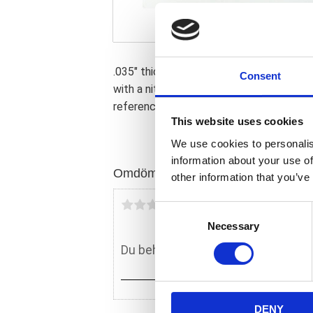
.035" thick Foamet. Final crush .022". F
Consent
with a nitrile synthetic rubber foam la
reference 25263-86.
This website uses cookies
We use cookies to personalis
information about your use of
Omdömen
other information that you’ve
Du
C
Necessary
o
n
s
e
n
DENY
t