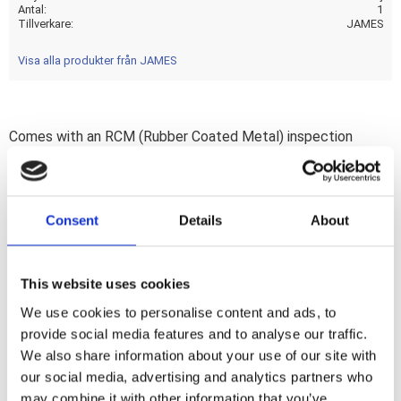
Antal
1
Tillverkare
JAMES
Visa alla produkter från JAMES
Comes with an RCM (Rubber Coated Metal) inspection
gasket that is designe to solve most sealing issues.
Complete with washers. OEM replacement reference
60567-65; 60567-65A; 60567-65B; 60567-90A; 60567-90B;
Consent
Details
About
60567-90C.James'' RCM gaskets consists of a .020" thick
stainless spring steel base covered with a .001" thick heat
resistant Viton rubber on both sides. A very strong gasket
This website uses cookies
which requires no re-torquing. Gaskets will not become
We use cookies to personalise content and ads, to
brittle or burn out.
provide social media features and to analyse our traffic.
We also share information about your use of our site with
Dela med dig
our social media, advertising and analytics partners who
may combine it with other information that you’ve
F