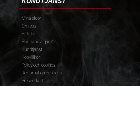
KUNDTJÄNST
Mina sidor
Om oss
Hitta hit
Hur handlar jag?
Kundtjänst
Köpvillkor
Policy och cookies
Reklamation och retur
Presentkort
FÖLJ OSS