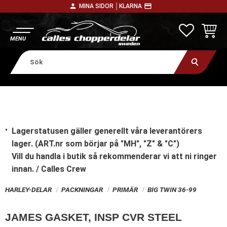
person
payment
MINA SIDOR │
KLARNA
Meny
FAVORITE
KUNDV
Lagerstatusen gäller generellt våra leverantörers
lager. (ART.nr som börjar på "MH", "Z" & "C")
Vill du handla i butik
så rekommenderar vi att ni ringer
innan. / Calles Crew
HARLEY-DELAR
PACKNINGAR
PRIMÄR
BIG TWIN 36-99
JAMES GASKET, INSP CVR STEEL