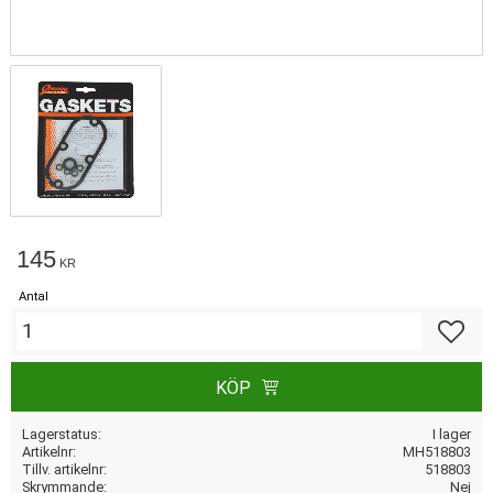
145
KR
Antal
Lägg till
KÖP
Lagerstatus
I lager
Artikelnr
MH518803
Tillv. artikelnr
518803
Skrymmande
Nej