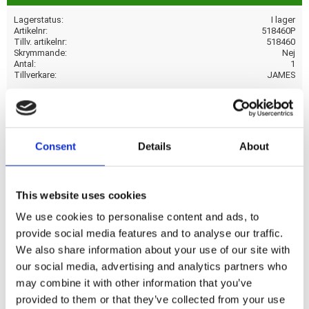
Lagerstatus
I lager
Artikelnr
518460P
Tillv. artikelnr
518460
Skrymmande
Nej
Antal
1
Tillverkare
JAMES
Visa alla produkter från JAMES
Consent
Details
About
0,031" tjockt fiberförstärkt papper. Används mellan det inre
primärhuset och motorns vevhus. OEM-ersättningsreferens
This website uses cookies
60629-55.
We use cookies to personalise content and ads, to
provide social media features and to analyse our traffic.
Dela med dig
We also share information about your use of our site with
F
our social media, advertising and analytics partners who
a
c
may combine it with other information that you’ve
e
provided to them or that they’ve collected from your use
b