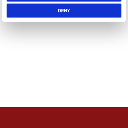
Vill du handla i butik så rekommenderar vi att ni ringer
innan. / Calles Crew
DENY