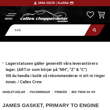
person
payment
MINA SIDOR │
KLARNA
Meny
FAVORITE
KUNDV
Lagerstatusen gäller generellt våra leverantörers
lager. (ART.nr som börjar på "MH", "Z" & "C")
Vill du handla i butik
så rekommenderar vi att ni ringer
innan. / Calles Crew
HARLEY-DELAR
PACKNINGAR
PRIMÄR
BIG TWIN 36-99
JAMES GASKET, PRIMARY TO ENGINE