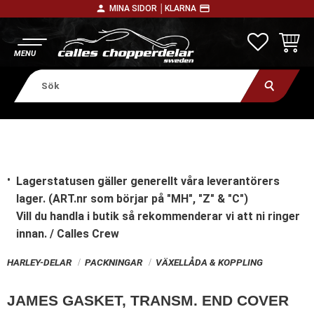
person
payment
MINA SIDOR │
KLARNA
Meny
FAVORITE
KUNDV
Lagerstatusen gäller generellt våra leverantörers
lager. (ART.nr som börjar på "MH", "Z" & "C")
Vill du handla i butik
så rekommenderar vi att ni ringer
innan. / Calles Crew
HARLEY-DELAR
PACKNINGAR
VÄXELLÅDA & KOPPLING
JAMES GASKET, TRANSM. END COVER