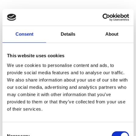
.020" fiber reinforced paper with a silicone bead. OEM
replacement reference 33295-36 / 2132-36.
Consent
Details
About
Dela med dig
F
This website uses cookies
a
c
We use cookies to personalise content and ads, to
e
provide social media features and to analyse our traffic.
b
Omdömen
o
We also share information about your use of our site with
o
our social media, advertising and analytics partners who
k
Du
may combine it with other information that you’ve
provided to them or that they’ve collected from your use
of their services.
C
Necessary