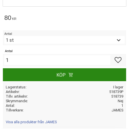
80
KR
Antal
Antal
Lägg till
KÖP
Lagerstatus
I lager
Artikelnr
518739P
Tillv. artikelnr
518739
Skrymmande
Nej
Antal
1
Tillverkare
JAMES
Visa alla produkter från JAMES