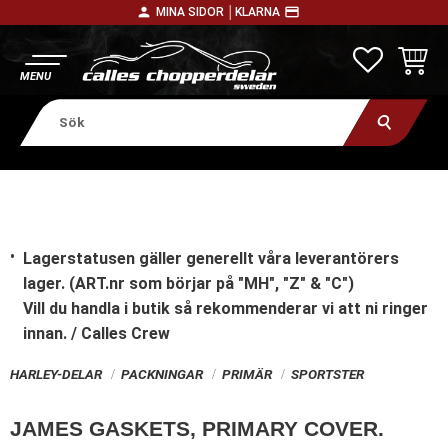
person
payment
MINA SIDOR │
KLARNA
Meny
FAVORITE
KUNDV
Lagerstatusen gäller generellt våra leverantörers
lager. (ART.nr som börjar på "MH", "Z" & "C")
Vill du handla i butik
så rekommenderar vi att ni ringer
innan. / Calles Crew
HARLEY-DELAR
PACKNINGAR
PRIMÄR
SPORTSTER
JAMES GASKETS, PRIMARY COVER.