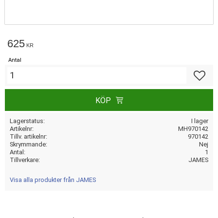
625
KR
Antal
Lägg till
KÖP
Lagerstatus
I lager
Artikelnr
MH970142
Tillv. artikelnr
970142
Skrymmande
Nej
Antal
1
Tillverkare
JAMES
Visa alla produkter från JAMES