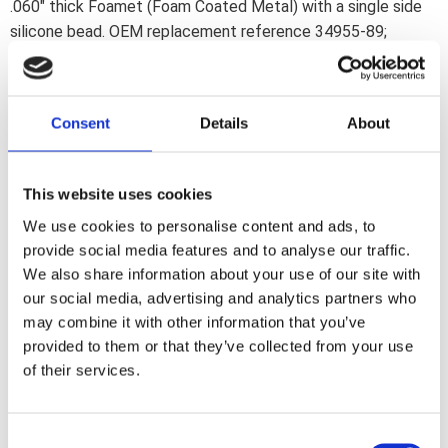
.060" thick Foamet (Foam Coated Metal) with a single side
silicone bead. OEM replacement reference 34955-89;
34955-89A. James'' Foamet gasket material has an aluminum
core with a thin nitrile synthetic rubber foam layer bonded to
both sides.
Consent
Details
About
Dela med dig
This website uses cookies
F
a
We use cookies to personalise content and ads, to
c
e
provide social media features and to analyse our traffic.
b
We also share information about your use of our site with
Omdömen
o
o
our social media, advertising and analytics partners who
k
Du
may combine it with other information that you’ve
provided to them or that they’ve collected from your use
of their services.
C